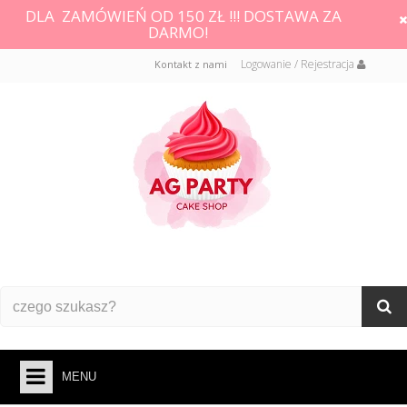
DLA ZAMÓWIEŃ OD 150 ZŁ !!! DOSTAWA ZA
DARMO!
Logowanie / Rejestracja
Kontakt z nami
MENU