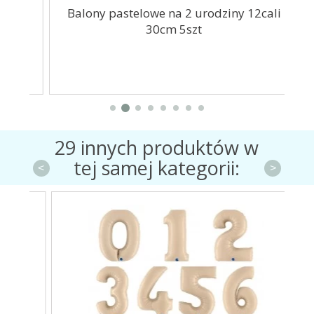
uby
Balony pastelowe na 2 urodziny 12cali
S
30cm 5szt
29 innych produktów w
tej samej kategorii:
<
>