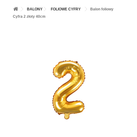
+
BALONY
BALONY
FOLIOWE CYFRY
Balon foliowy
+
PIECZENIE
Cyfra 2 złoty 40cm
+
BARWNIKI I DODATKI SPOŻYWCZE
+
SŁODKI STÓŁ PARTY
+
AKCESORIA IMPREZOWE
+
DEKORACJE
+
UROCZYSTOŚCI
+
PODKŁADY /PRZEKŁADKI/WSPORNIKI/BANKETÓWKI
+
KOLEKCJE
+
OKAZJE
+
BUTLA Z HELEM
ZAMSZ W SPRAYU