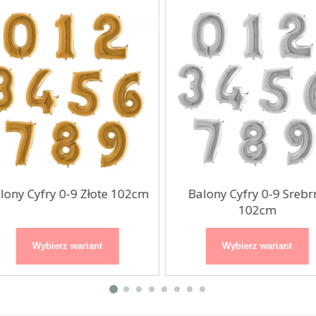
ony Cyfry 0-9 Złote 102cm
Balony Cyfry 0-9 Srebr
102cm
Wybierz wariant
Wybierz wariant