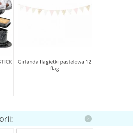
TICK
Girlanda flagietki pastelowa 12
Balon foli
flag
jasnoró
rii:
>