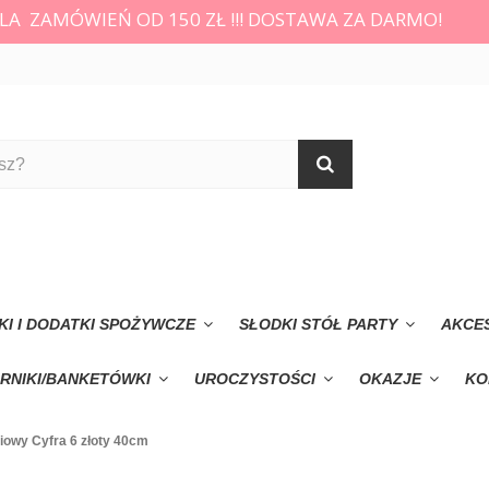
LA ZAMÓWIEŃ OD 150 ZŁ !!! DOSTAWA ZA DARMO!
KI I DODATKI SPOŻYWCZE
SŁODKI STÓŁ PARTY
AKCE
RNIKI/BANKETÓWKI
UROCZYSTOŚCI
OKAZJE
KO
liowy Cyfra 6 złoty 40cm