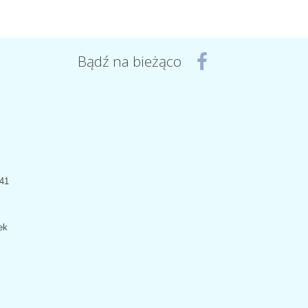
Bądź na bieżąco
441
ek