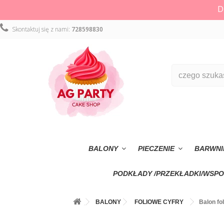
D
Skontaktuj się z nami:
728598830
BALONY
PIECZENIE
BARWNI
PODKŁADY /PRZEKŁADKI/WSPO
BALONY
FOLIOWE CYFRY
Balon fo