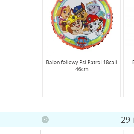
ierowe Budowa
Balon foliowy Psi Patrol 18cali
B
 8szt
46cm
29 
<