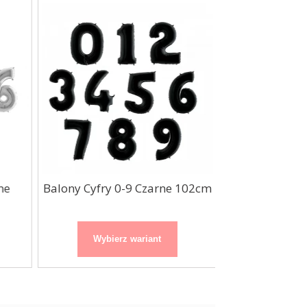
ne
Balony Cyfry 0-9 Czarne 102cm
Balony Cyfry 
10
Wybierz wariant
Wybierz