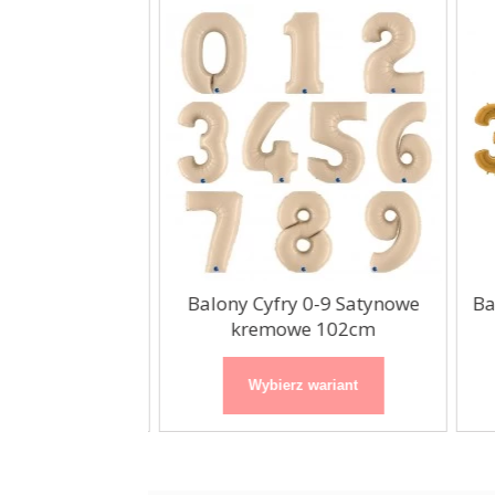
 0-9 Satynowe
Balony Cyfry 0-9 Satynowe
Bal
no...
kremowe 102cm
 wariant
Wybierz wariant