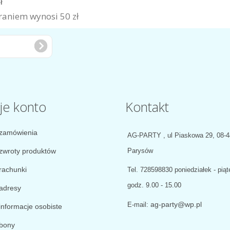
zł
aniem wynosi 50 zł
je konto
Kontakt
zamówienia
AG-PARTY , ul Piaskowa 29, 08-
zwroty produktów
Parysów
rachunki
Tel.
728598830 poniedziałek - piąt
godz. 9.00 - 15.00
adresy
ag-party@wp.pl
E-mail:
informacje osobiste
bony