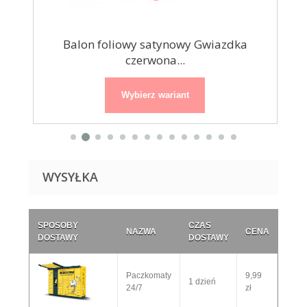
se
Balon foliowy satynowy Gwiazdka
Bal
czerwona...
Wybierz wariant
WYSYŁKA
SPOSOBY
CZAS
NAZWA
CENA
DOSTAWY
DOSTAWY
Paczkomaty
9,99
1 dzień
24/7
zł