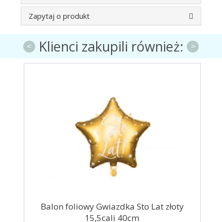
Zapytaj o produkt
Klienci zakupili również:
<
>
8cm
Balon foliowy Gwiazdka Sto Lat złoty
Bal
15,5cali 40cm