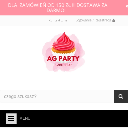
DLA ZAMÓWIEŃ OD 150 ZŁ !!! DOSTAWA ZA
DARMO!
Logowanie / Rejestracja
Kontakt z nami
MENU