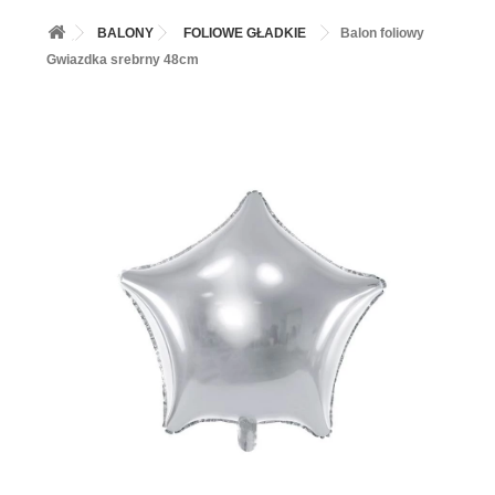
+
BALONY
BALONY
FOLIOWE GŁADKIE
Balon foliowy
+
PIECZENIE
Gwiazdka srebrny 48cm
+
BARWNIKI I DODATKI SPOŻYWCZE
+
SŁODKI STÓŁ PARTY
+
AKCESORIA IMPREZOWE
+
DEKORACJE
+
UROCZYSTOŚCI
+
PODKŁADY /PRZEKŁADKI/WSPORNIKI/BANKETÓWKI
+
KOLEKCJE
+
OKAZJE
+
BUTLA Z HELEM
ZAMSZ W SPRAYU