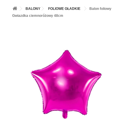
+
BALONY
BALONY
FOLIOWE GŁADKIE
Balon foliowy
+
PIECZENIE
Gwiazdka ciemnoróżowy 48cm
+
BARWNIKI I DODATKI SPOŻYWCZE
+
SŁODKI STÓŁ PARTY
+
AKCESORIA IMPREZOWE
+
DEKORACJE
+
UROCZYSTOŚCI
+
PODKŁADY /PRZEKŁADKI/WSPORNIKI/BANKETÓWKI
+
KOLEKCJE
+
OKAZJE
+
BUTLA Z HELEM
ZAMSZ W SPRAYU