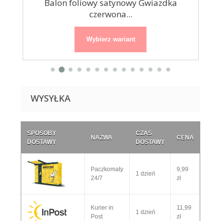
se
Balon foliowy satynowy Gwiazdka
B
czerwona...
Wybierz wariant
WYSYŁKA
SPOSOBY
CZAS
NAZWA
CENA
DOSTAWY
DOSTAWY
Paczkomaty
9,99
1 dzień
24/7
zł
Kurier in
11,99
1 dzień
Post
zł