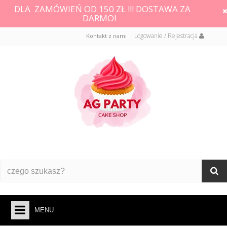
DLA ZAMÓWIEŃ OD 150 ZŁ !!! DOSTAWA ZA
DARMO!
Logowanie / Rejestracja
Kontakt z nami
MENU