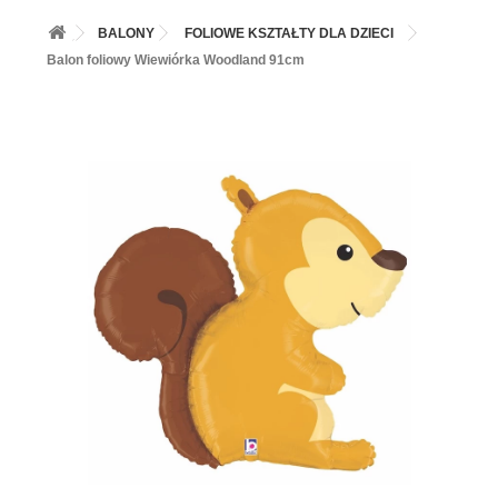
+
BALONY
BALONY
FOLIOWE KSZTAŁTY DLA DZIECI
+
PIECZENIE
Balon foliowy Wiewiórka Woodland 91cm
+
BARWNIKI I DODATKI SPOŻYWCZE
+
SŁODKI STÓŁ PARTY
+
AKCESORIA IMPREZOWE
+
DEKORACJE
+
UROCZYSTOŚCI
+
PODKŁADY /PRZEKŁADKI/WSPORNIKI/BANKETÓWKI
+
KOLEKCJE
+
OKAZJE
+
BUTLA Z HELEM
ZAMSZ W SPRAYU