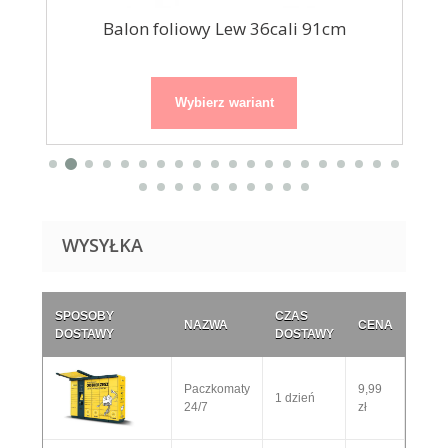
y...
Balon foliowy Lew 36cali 91cm
Wybierz wariant
WYSYŁKA
SPOSOBY
CZAS
NAZWA
CENA
DOSTAWY
DOSTAWY
Paczkomaty
9,99
1 dzień
24/7
zł