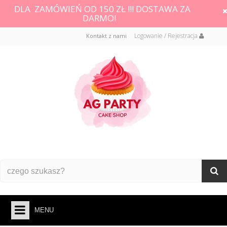
DLA ZAMÓWIEŃ OD 150 ZŁ !!! DOSTAWA ZA
DARMO!
Logowanie / Rejestracja
Kontakt z nami
MENU