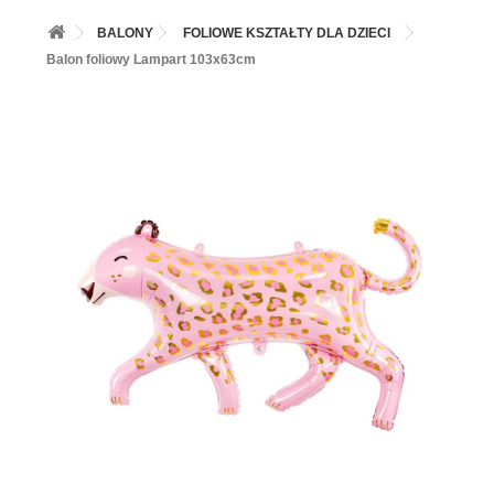
+
BALONY
BALONY
FOLIOWE KSZTAŁTY DLA DZIECI
+
PIECZENIE
Balon foliowy Lampart 103x63cm
+
BARWNIKI I DODATKI SPOŻYWCZE
+
SŁODKI STÓŁ PARTY
+
AKCESORIA IMPREZOWE
+
DEKORACJE
+
UROCZYSTOŚCI
+
PODKŁADY /PRZEKŁADKI/WSPORNIKI/BANKETÓWKI
+
KOLEKCJE
+
OKAZJE
+
BUTLA Z HELEM
ZAMSZ W SPRAYU