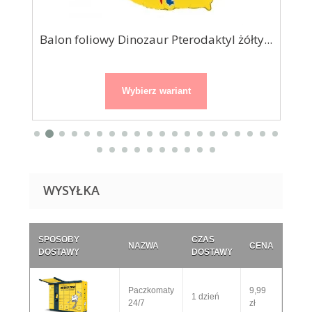
Balon foliowy Dinozaur Pterodaktyl żółty...
Wybierz wariant
WYSYŁKA
SPOSOBY
CZAS
NAZWA
CENA
DOSTAWY
DOSTAWY
Paczkomaty
9,99
1 dzień
24/7
zł