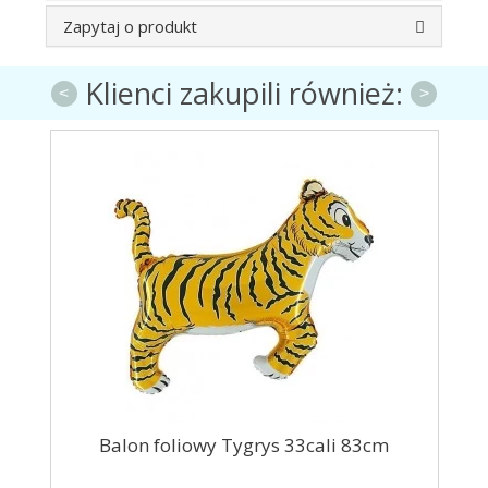
Zapytaj o produkt
Klienci zakupili również:
<
>
m
Balon foliowy Tygrys 33cali 83cm
Bal