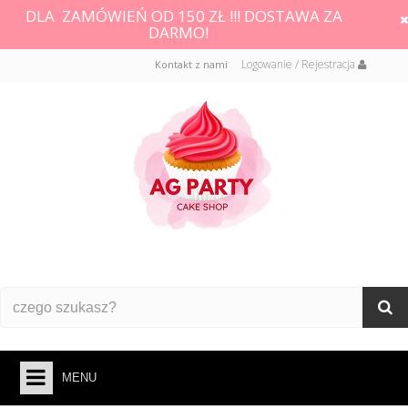
DLA ZAMÓWIEŃ OD 150 ZŁ !!! DOSTAWA ZA
DARMO!
Logowanie / Rejestracja
Kontakt z nami
MENU