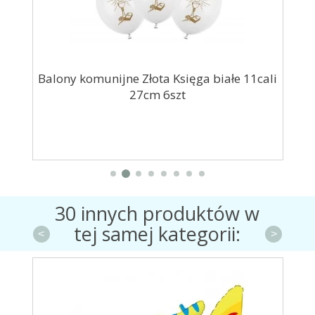
cm
Balony komunijne Złota Księga białe 11cali
B
27cm 6szt
30 innych produktów w
tej samej kategorii:
<
>