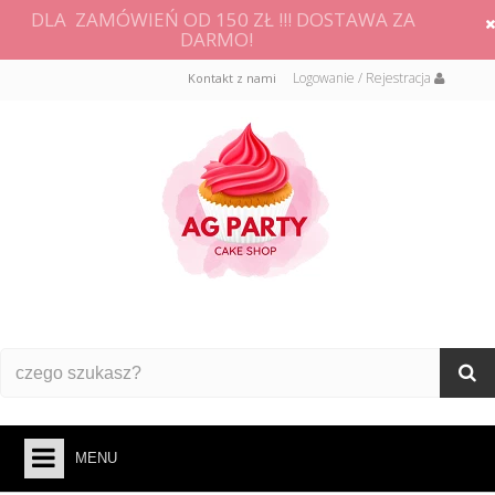
DLA ZAMÓWIEŃ OD 150 ZŁ !!! DOSTAWA ZA
DARMO!
Logowanie / Rejestracja
Kontakt z nami
MENU