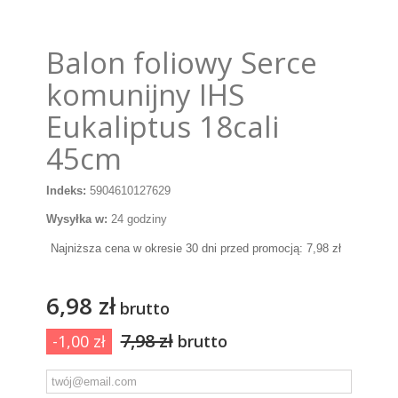
Balon foliowy Serce
komunijny IHS
Eukaliptus 18cali
45cm
Indeks:
5904610127629
Wysyłka w:
24 godziny
Najniższa cena w okresie 30 dni przed promocją:
7,98 zł
6,98 zł
brutto
7,98 zł
-1,00 zł
brutto