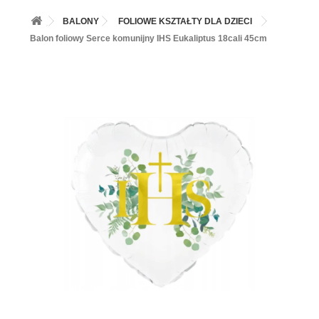
+
BALONY
BALONY
FOLIOWE KSZTAŁTY DLA DZIECI
+
PIECZENIE
Balon foliowy Serce komunijny IHS Eukaliptus 18cali 45cm
+
BARWNIKI I DODATKI SPOŻYWCZE
+
SŁODKI STÓŁ PARTY
+
AKCESORIA IMPREZOWE
+
DEKORACJE
+
UROCZYSTOŚCI
+
PODKŁADY /PRZEKŁADKI/WSPORNIKI/BANKETÓWKI
+
KOLEKCJE
+
OKAZJE
+
BUTLA Z HELEM
ZAMSZ W SPRAYU