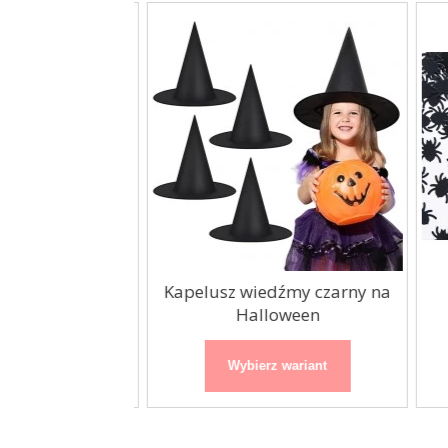
e na Halloween
Kapelusz wiedźmy czarny na
m 6szt
Halloween
 wariant
Wybierz wariant