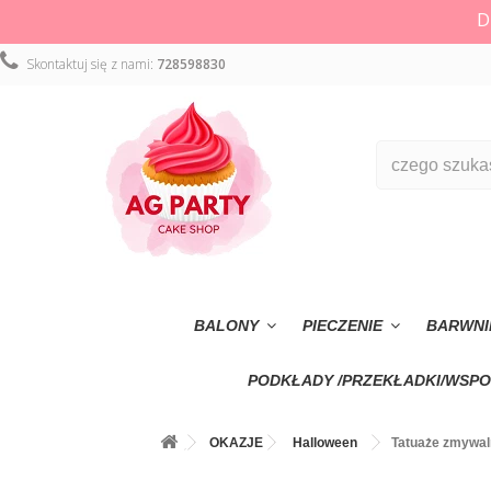
D
Skontaktuj się z nami:
728598830
BALONY
PIECZENIE
BARWNI
PODKŁADY /PRZEKŁADKI/WSPO
OKAZJE
Halloween
Tatuaże zmywal