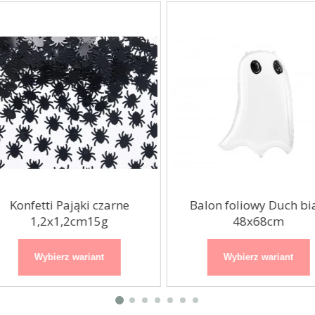
Konfetti Pająki czarne
Balon foliowy Duch bia
1,2x1,2cm15g
48x68cm
Wybierz wariant
Wybierz wariant