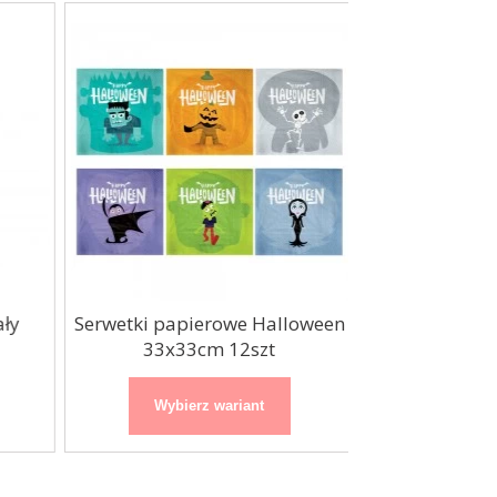
ły
Serwetki papierowe Halloween
Pudełka na po
33x33cm 12szt
na Hallo
Wybierz wariant
Wybierz