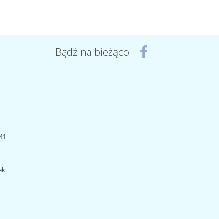
Bądź na bieżąco
441
ek