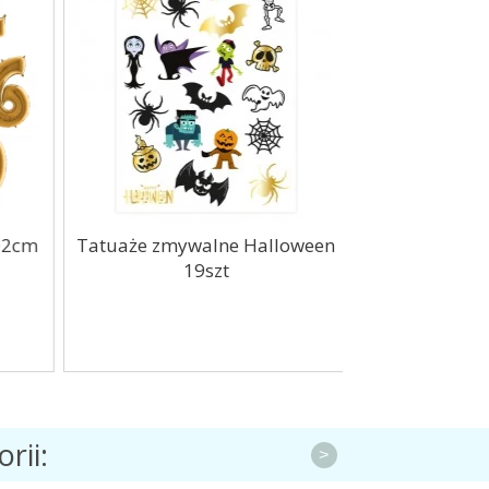
02cm
Tatuaże zmywalne Halloween
Wstążka zło
19szt
rii:
>