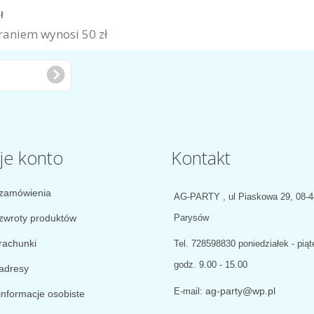
zł
aniem wynosi 50 zł
je konto
Kontakt
zamówienia
AG-PARTY , ul Piaskowa 29, 08-
zwroty produktów
Parysów
rachunki
Tel.
728598830 poniedziałek - piąt
godz. 9.00 - 15.00
adresy
ag-party@wp.pl
E-mail:
informacje osobiste