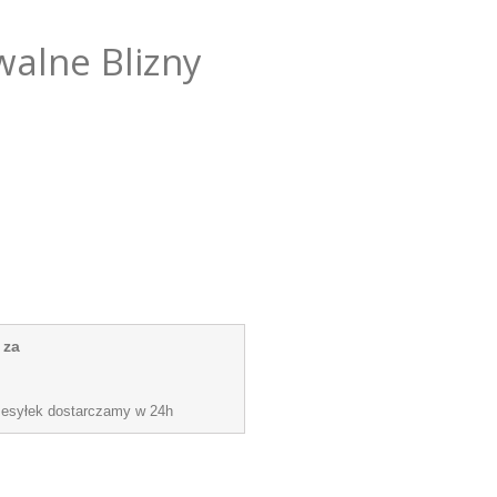
alne Blizny
 za
zesyłek dostarczamy w 24h