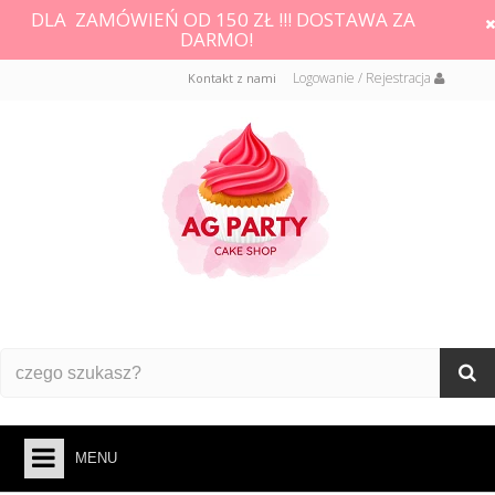
DLA ZAMÓWIEŃ OD 150 ZŁ !!! DOSTAWA ZA
DARMO!
Logowanie / Rejestracja
Kontakt z nami
MENU