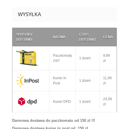
WYSYŁKA
SPOSOBY
CZAS
NAZWA
CENA
DOSTAWY
DOSTAWY
Paczkomaty
9,99
1 dzień
24/7
zł
Kurier in
11,99
1 dzień
Post
zł
24,99
Kurier DPD
1 dzień
zł
Darmowa dostawa do paczkomatu od 150 zł !!!
Darmowa dostawa kurier in post od 150 zł