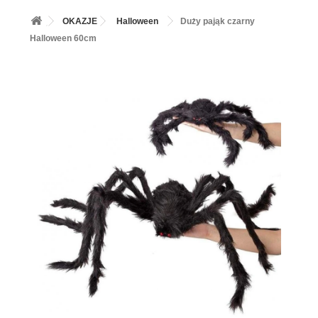
+
BALONY
OKAZJE
Halloween
Duży pająk czarny
+
PIECZENIE
Halloween 60cm
+
BARWNIKI I DODATKI SPOŻYWCZE
+
SŁODKI STÓŁ PARTY
+
AKCESORIA IMPREZOWE
+
DEKORACJE
+
UROCZYSTOŚCI
+
PODKŁADY /PRZEKŁADKI/WSPORNIKI/BANKETÓWKI
+
KOLEKCJE
+
OKAZJE
+
BUTLA Z HELEM
ZAMSZ W SPRAYU