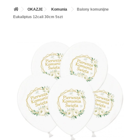
+
BALONY
OKAZJE
Komunia
Balony komunijne
+
PIECZENIE
Eukaliptus 12cali 30cm 5szt
+
BARWNIKI I DODATKI SPOŻYWCZE
+
SŁODKI STÓŁ PARTY
+
AKCESORIA IMPREZOWE
+
DEKORACJE
+
UROCZYSTOŚCI
+
PODKŁADY /PRZEKŁADKI/WSPORNIKI/BANKETÓWKI
+
KOLEKCJE
+
OKAZJE
+
BUTLA Z HELEM
ZAMSZ W SPRAYU