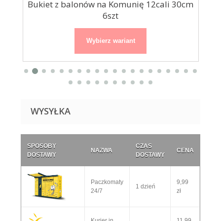
e
Bukiet z balonów na Komunię 12cali 30cm
Ze
6szt
Wybierz wariant
WYSYŁKA
SPOSOBY
CZAS
NAZWA
CENA
DOSTAWY
DOSTAWY
Paczkomaty
9,99
1 dzień
24/7
zł
Kurier in
11,99