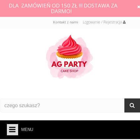
DLA ZAMÓWIEŃ OD 150 ZŁ !!! DOSTAWA ZA
DARMO!
Logowanie / Rejestracja
Kontakt z nami
MENU