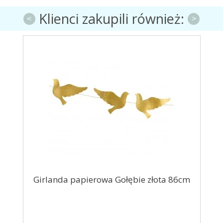
Klienci zakupili również:
<
>
30cm
Girlanda papierowa Gołębie złota 86cm
Bal