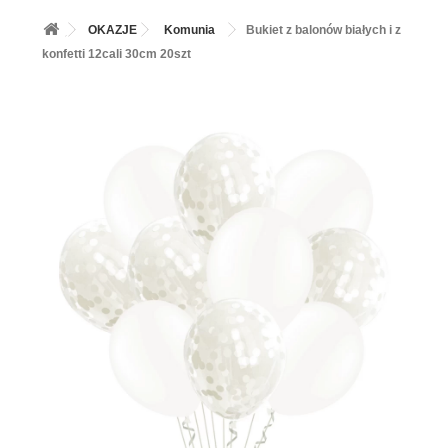
+
BALONY
OKAZJE
Komunia
Bukiet z balonów białych i z
+
PIECZENIE
konfetti 12cali 30cm 20szt
+
BARWNIKI I DODATKI SPOŻYWCZE
+
SŁODKI STÓŁ PARTY
+
AKCESORIA IMPREZOWE
+
DEKORACJE
+
UROCZYSTOŚCI
+
PODKŁADY /PRZEKŁADKI/WSPORNIKI/BANKETÓWKI
+
KOLEKCJE
+
OKAZJE
+
BUTLA Z HELEM
ZAMSZ W SPRAYU