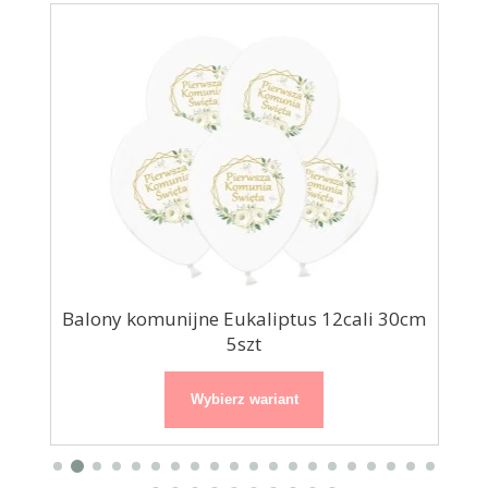
e
Balony komunijne Eukaliptus 12cali 30cm
Buk
5szt
Wybierz wariant