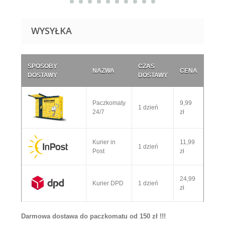
WYSYŁKA
SPOSOBY
CZAS
NAZWA
CENA
DOSTAWY
DOSTAWY
Paczkomaty
9,99
1 dzień
24/7
zł
Kurier in
11,99
1 dzień
Post
zł
24,99
Kurier DPD
1 dzień
zł
Darmowa dostawa do paczkomatu od 150 zł !!!