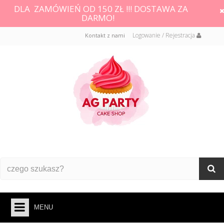
DLA ZAMÓWIEŃ OD 150 ZŁ !!! DOSTAWA ZA
DARMO!
Logowanie / Rejestracja
Kontakt z nami
MENU