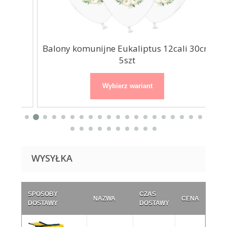
e
Balony komunijne Eukaliptus 12cali 30cm
Buk
5szt
Wybierz wariant
WYSYŁKA
SPOSOBY
CZAS
NAZWA
CENA
DOSTAWY
DOSTAWY