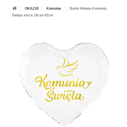
+
BALONY
OKAZJE
Komunia
Balon foliowy Komunia
+
PIECZENIE
Święta serce 18cali 45cm
+
BARWNIKI I DODATKI SPOŻYWCZE
+
SŁODKI STÓŁ PARTY
+
AKCESORIA IMPREZOWE
+
DEKORACJE
+
UROCZYSTOŚCI
+
PODKŁADY /PRZEKŁADKI/WSPORNIKI/BANKETÓWKI
+
KOLEKCJE
+
OKAZJE
+
BUTLA Z HELEM
ZAMSZ W SPRAYU