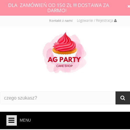
DLA ZAMÓWIEŃ OD 150 ZŁ !!! DOSTAWA ZA
DARMO!
Logowanie / Rejestracja
Kontakt z nami
MENU