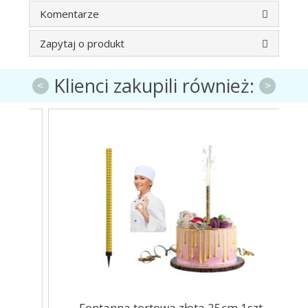
Komentarze
Zapytaj o produkt
Klienci zakupili również:
<
>
a
Fontanna tortowa złota 25cm 1szt