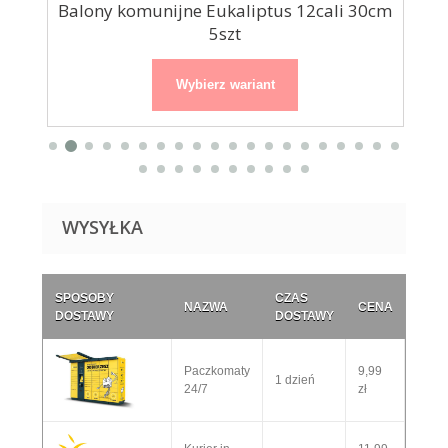
e
Balony komunijne Eukaliptus 12cali 30cm
Buk
5szt
Wybierz wariant
WYSYŁKA
SPOSOBY
CZAS
NAZWA
CENA
DOSTAWY
DOSTAWY
Paczkomaty
9,99
1 dzień
24/7
zł