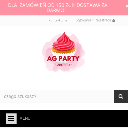
DLA ZAMÓWIEŃ OD 150 ZŁ !!! DOSTAWA ZA
DARMO!
Logowanie / Rejestracja
Kontakt z nami
MENU