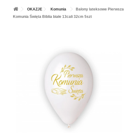
+
BALONY
OKAZJE
Komunia
Balony lateksowe Pierwsza
+
PIECZENIE
Komunia Święta Biblia białe 13cali 32cm 5szt
+
BARWNIKI I DODATKI SPOŻYWCZE
+
SŁODKI STÓŁ PARTY
+
AKCESORIA IMPREZOWE
+
DEKORACJE
+
UROCZYSTOŚCI
+
PODKŁADY /PRZEKŁADKI/WSPORNIKI/BANKETÓWKI
+
KOLEKCJE
+
OKAZJE
+
BUTLA Z HELEM
ZAMSZ W SPRAYU