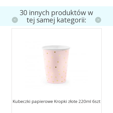
30 innych produktów w
tej samej kategorii:
<
>
y
Kubeczki papierowe Kropki złote 220ml 6szt
K