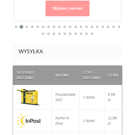
Wybierz wariant
WYSYŁKA
SPOSOBY
CZAS
NAZWA
CENA
DOSTAWY
DOSTAWY
Paczkomaty
9,99
1 dzień
24/7
zł
Kurier in
11,99
1 dzień
Post
zł