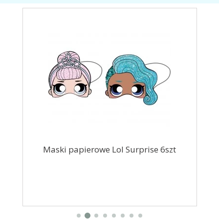
33cm
Maski papierowe Lol Surprise 6szt
Ba