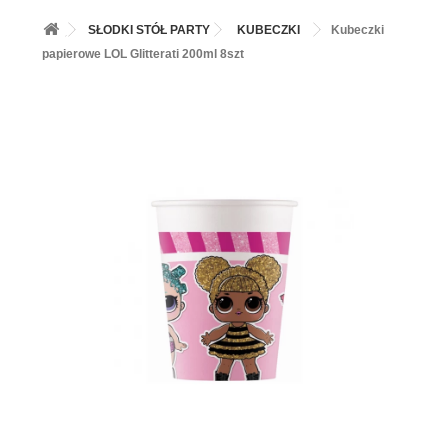
+
BALONY
SŁODKI STÓŁ PARTY
KUBECZKI
Kubeczki
+
PIECZENIE
papierowe LOL Glitterati 200ml 8szt
+
BARWNIKI I DODATKI SPOŻYWCZE
+
SŁODKI STÓŁ PARTY
+
AKCESORIA IMPREZOWE
+
DEKORACJE
+
UROCZYSTOŚCI
+
PODKŁADY /PRZEKŁADKI/WSPORNIKI/BANKETÓWKI
+
KOLEKCJE
+
OKAZJE
+
BUTLA Z HELEM
ZAMSZ W SPRAYU