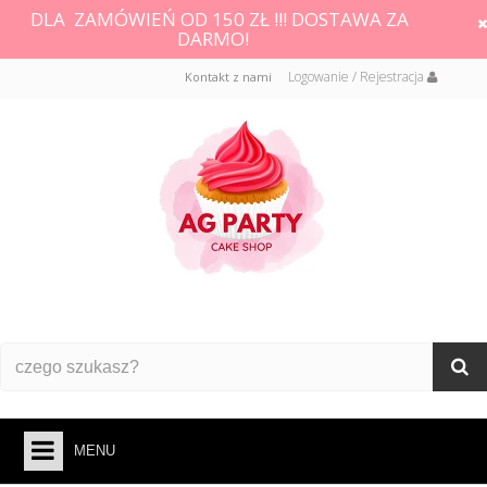
DLA ZAMÓWIEŃ OD 150 ZŁ !!! DOSTAWA ZA
DARMO!
Logowanie / Rejestracja
Kontakt z nami
MENU