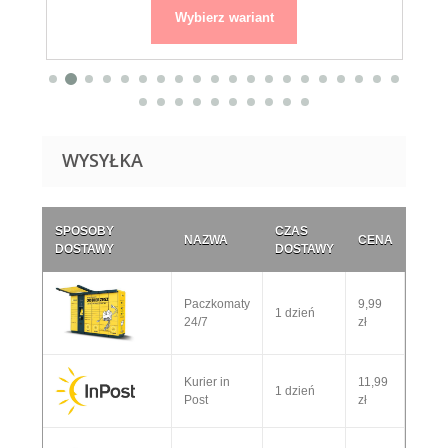
Wybierz wariant
WYSYŁKA
SPOSOBY
CZAS
NAZWA
CENA
DOSTAWY
DOSTAWY
Paczkomaty
9,99
1 dzień
24/7
zł
Kurier in
11,99
1 dzień
Post
zł