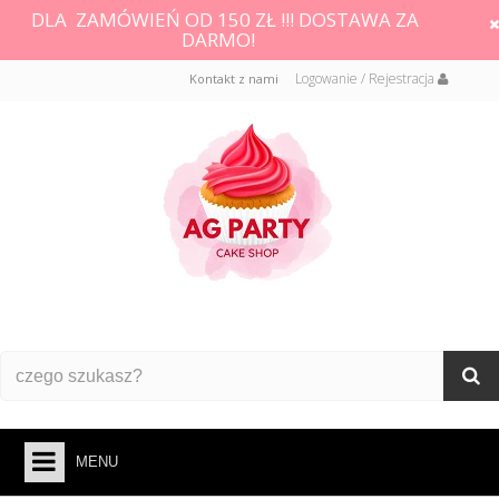
DLA ZAMÓWIEŃ OD 150 ZŁ !!! DOSTAWA ZA
DARMO!
Logowanie / Rejestracja
Kontakt z nami
MENU