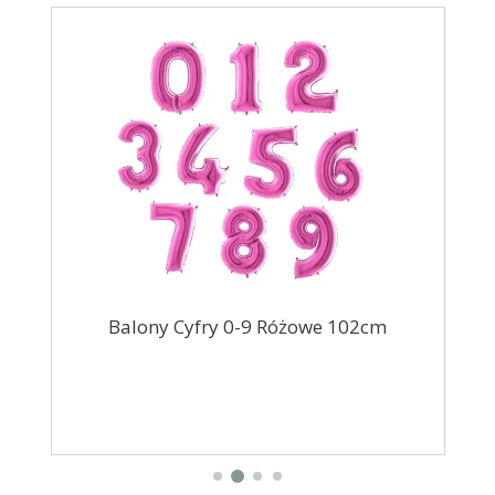
Balony Cyfry 0-9 Różowe 102cm