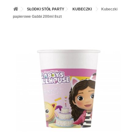
+
BALONY
SŁODKI STÓŁ PARTY
KUBECZKI
Kubeczki
+
PIECZENIE
papierowe Gabbi 200ml 8szt
+
BARWNIKI I DODATKI SPOŻYWCZE
+
SŁODKI STÓŁ PARTY
+
AKCESORIA IMPREZOWE
+
DEKORACJE
+
UROCZYSTOŚCI
+
PODKŁADY /PRZEKŁADKI/WSPORNIKI/BANKETÓWKI
+
KOLEKCJE
+
OKAZJE
+
BUTLA Z HELEM
ZAMSZ W SPRAYU