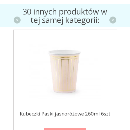
30 innych produktów w
tej samej kategorii:
<
>
 6szt
Kubeczki Paski jasnoróżowe 260ml 6szt
K