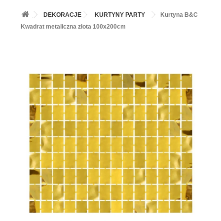
+
BALONY
DEKORACJE
KURTYNY PARTY
Kurtyna B&C
+
PIECZENIE
Kwadrat metaliczna złota 100x200cm
+
BARWNIKI I DODATKI SPOŻYWCZE
+
SŁODKI STÓŁ PARTY
+
AKCESORIA IMPREZOWE
+
DEKORACJE
+
UROCZYSTOŚCI
+
PODKŁADY /PRZEKŁADKI/WSPORNIKI/BANKETÓWKI
+
KOLEKCJE
+
OKAZJE
+
BUTLA Z HELEM
ZAMSZ W SPRAYU