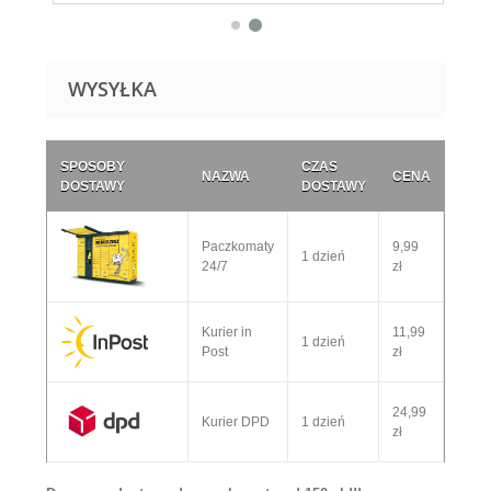
WYSYŁKA
SPOSOBY
CZAS
NAZWA
CENA
DOSTAWY
DOSTAWY
Paczkomaty
9,99
1 dzień
24/7
zł
Kurier in
11,99
1 dzień
Post
zł
24,99
Kurier DPD
1 dzień
zł