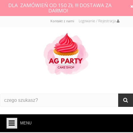
DLA ZAMÓWIEŃ OD 150 ZŁ !!! DOSTAWA ZA
DARMO!
Logowanie / Rejestracja
Kontakt z nami
MENU