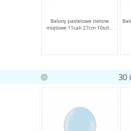
 Myszka Minnie
Balony pastelowe zielone
Bal
cali 46cm
miętowe 11cali 27cm 10szt...
30 
<