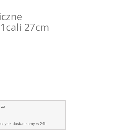
iczne
11cali 27cm
 za
zesyłek dostarczamy w 24h