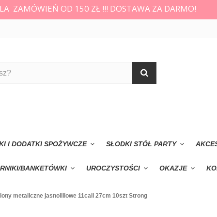
LA ZAMÓWIEŃ OD 150 ZŁ !!! DOSTAWA ZA DARMO!
KI I DODATKI SPOŻYWCZE
SŁODKI STÓŁ PARTY
AKCE
RNIKI/BANKETÓWKI
UROCZYSTOŚCI
OKAZJE
KO
lony metaliczne jasnoliliowe 11cali 27cm 10szt Strong