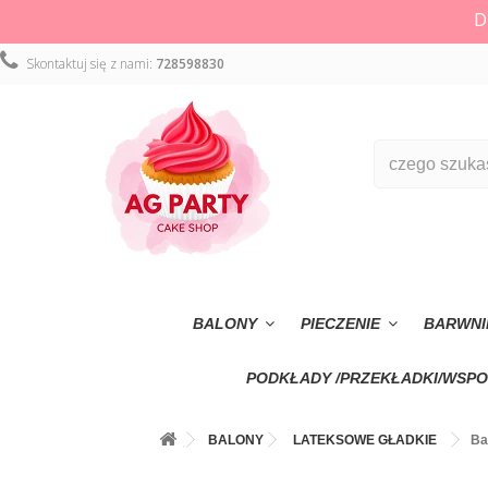
D
Skontaktuj się z nami:
728598830
BALONY
PIECZENIE
BARWNI
PODKŁADY /PRZEKŁADKI/WSPO
BALONY
LATEKSOWE GŁADKIE
Ba