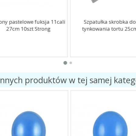
ony pastelowe fuksja 11cali
Szpatułka skrobka do
27cm 10szt Strong
tynkowania tortu 25c
innych produktów w tej samej katego