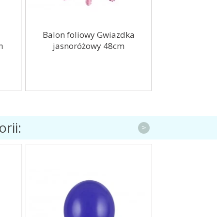
Balon foliowy Gwiazdka
Balony pastel
m
jasnoróżowy 48cm
12cali 30cm
rii:
>