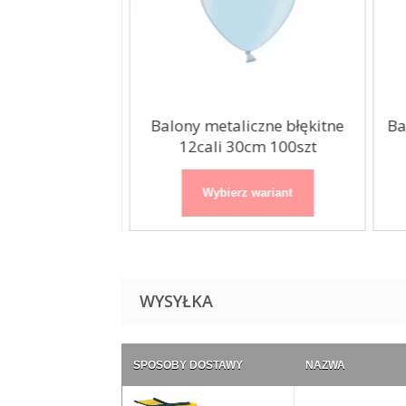
lowe błękitne
Balony metaliczne błękitne
Bal
27cm...
12cali 30cm 100szt
 wariant
Wybierz wariant
WYSYŁKA
SPOSOBY DOSTAWY
NAZWA