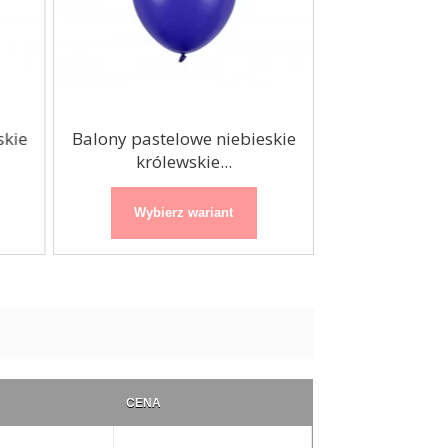
kie
Balony pastelowe niebieskie
Balony past
królewskie...
miętowe 
Wybierz wariant
Wybierz
CENA