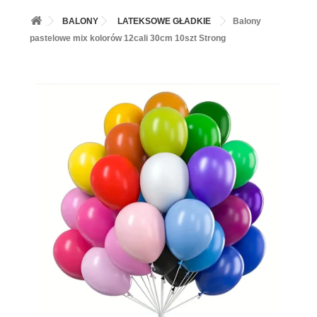
+
BALONY
BALONY
LATEKSOWE GŁADKIE
Balony
+
PIECZENIE
pastelowe mix kolorów 12cali 30cm 10szt Strong
+
BARWNIKI I DODATKI SPOŻYWCZE
+
SŁODKI STÓŁ PARTY
+
AKCESORIA IMPREZOWE
+
DEKORACJE
+
UROCZYSTOŚCI
+
PODKŁADY /PRZEKŁADKI/WSPORNIKI/BANKETÓWKI
+
KOLEKCJE
+
OKAZJE
+
BUTLA Z HELEM
ZAMSZ W SPRAYU