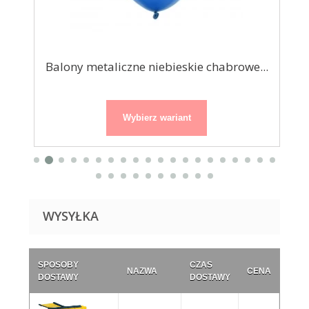
cm
Balony metaliczne niebieskie chabrowe...
Ba
Wybierz wariant
WYSYŁKA
SPOSOBY
CZAS
NAZWA
CENA
DOSTAWY
DOSTAWY