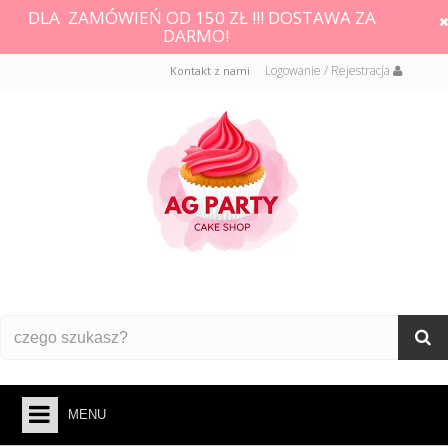
DLA ZAMÓWIEŃ OD 150 ZŁ !!! DOSTAWA ZA
DARMO!
Logowanie / Rejestracja
Kontakt z nami
MENU