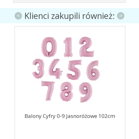
Klienci zakupili również:
<
>
cm
Balony Cyfry 0-9 Jasnoróżowe 102cm
Ba