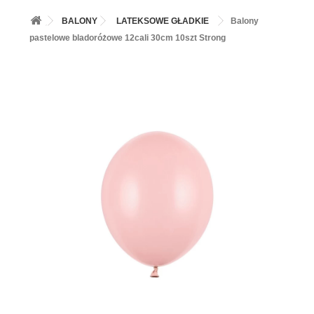
+
BALONY
BALONY
LATEKSOWE GŁADKIE
Balony
+
PIECZENIE
pastelowe bladoróżowe 12cali 30cm 10szt Strong
+
BARWNIKI I DODATKI SPOŻYWCZE
+
SŁODKI STÓŁ PARTY
+
AKCESORIA IMPREZOWE
+
DEKORACJE
+
UROCZYSTOŚCI
+
PODKŁADY /PRZEKŁADKI/WSPORNIKI/BANKETÓWKI
+
KOLEKCJE
+
OKAZJE
+
BUTLA Z HELEM
ZAMSZ W SPRAYU