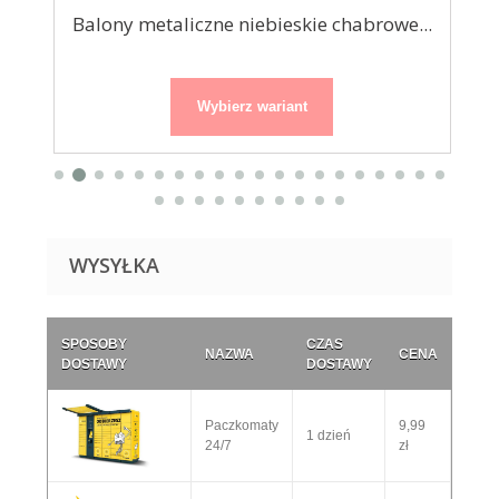
cm
Balony metaliczne niebieskie chabrowe...
Ba
Wybierz wariant
WYSYŁKA
SPOSOBY
CZAS
NAZWA
CENA
DOSTAWY
DOSTAWY
Paczkomaty
9,99
1 dzień
24/7
zł