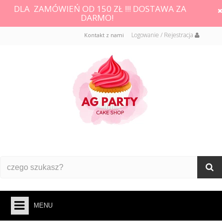
DLA ZAMÓWIEŃ OD 150 ZŁ !!! DOSTAWA ZA
DARMO!
Logowanie / Rejestracja
Kontakt z nami
MENU