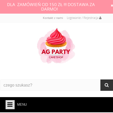
DLA ZAMÓWIEŃ OD 150 ZŁ !!! DOSTAWA ZA
DARMO!
Logowanie / Rejestracja
Kontakt z nami
MENU