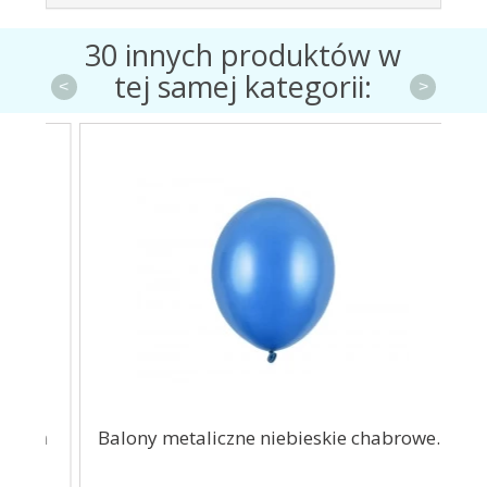
30 innych produktów w
tej samej kategorii:
<
>
cm
Balony metaliczne niebieskie chabrowe...
Ba