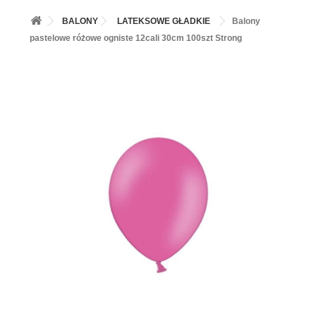
+
BALONY
BALONY
LATEKSOWE GŁADKIE
Balony
+
PIECZENIE
pastelowe różowe ogniste 12cali 30cm 100szt Strong
+
BARWNIKI I DODATKI SPOŻYWCZE
+
SŁODKI STÓŁ PARTY
+
AKCESORIA IMPREZOWE
+
DEKORACJE
+
UROCZYSTOŚCI
+
PODKŁADY /PRZEKŁADKI/WSPORNIKI/BANKETÓWKI
+
KOLEKCJE
+
OKAZJE
+
BUTLA Z HELEM
ZAMSZ W SPRAYU