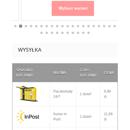
Wybierz wariant
WYSYŁKA
SPOSOBY
CZAS
NAZWA
CENA
DOSTAWY
DOSTAWY
Paczkomaty
9,99
1 dzień
24/7
zł
Kurier in
11,99
1 dzień
Post
zł