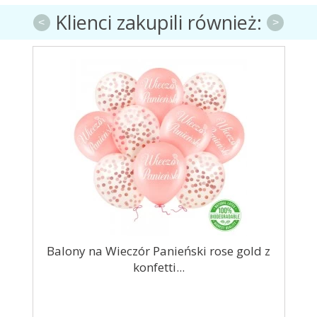
Klienci zakupili również:
<
>
tra
Balony na Wieczór Panieński rose gold z
Obr
konfetti...