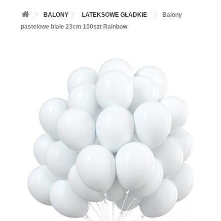
+
BALONY
BALONY
LATEKSOWE GŁADKIE
Balony
+
PIECZENIE
pastelowe białe 23cm 100szt Rainbow
+
BARWNIKI I DODATKI SPOŻYWCZE
+
SŁODKI STÓŁ PARTY
+
AKCESORIA IMPREZOWE
+
DEKORACJE
+
UROCZYSTOŚCI
+
PODKŁADY /PRZEKŁADKI/WSPORNIKI/BANKETÓWKI
+
KOLEKCJE
+
OKAZJE
+
BUTLA Z HELEM
ZAMSZ W SPRAYU