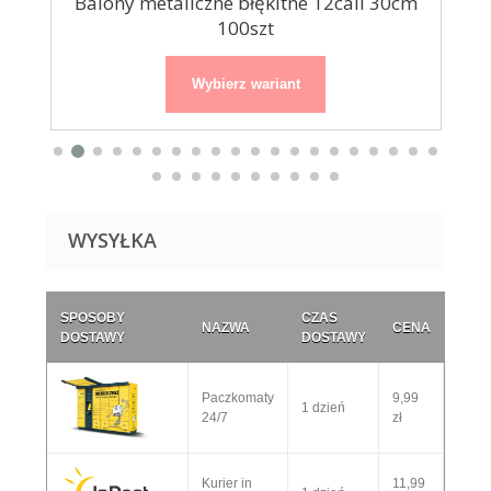
...
Balony metaliczne błękitne 12cali 30cm
Ba
100szt
Wybierz wariant
WYSYŁKA
SPOSOBY
CZAS
NAZWA
CENA
DOSTAWY
DOSTAWY
Paczkomaty
9,99
1 dzień
24/7
zł
Kurier in
11,99