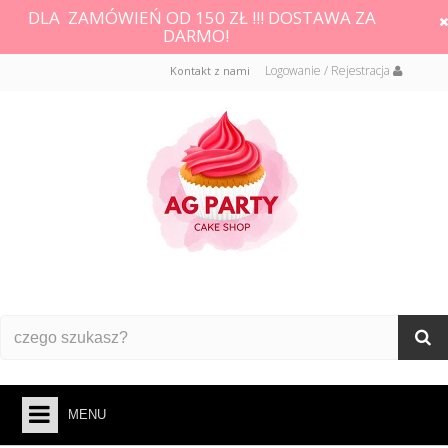
DLA ZAMÓWIEŃ OD 150 ZŁ !!! DOSTAWA ZA
DARMO!
Logowanie / Rejestracja
Kontakt z nami
MENU