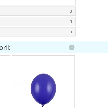
rii:
>