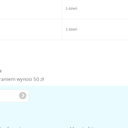
1 dzień
1 dzień
zł
aniem wynosi 50 zł