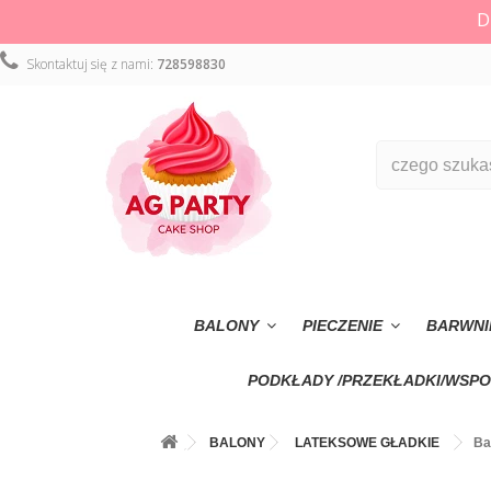
D
Skontaktuj się z nami:
728598830
BALONY
PIECZENIE
BARWNI
PODKŁADY /PRZEKŁADKI/WSPO
BALONY
LATEKSOWE GŁADKIE
Ba