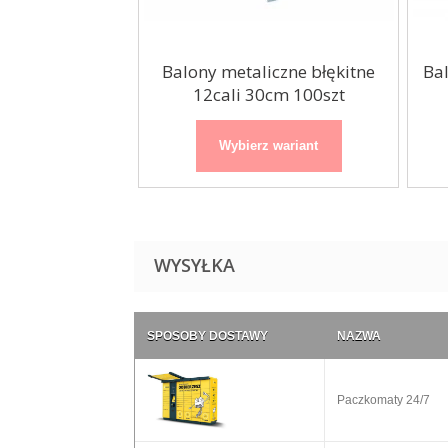
lowe błękitne
Balony metaliczne błękitne
Bal
27cm...
12cali 30cm 100szt
 wariant
Wybierz wariant
WYSYŁKA
SPOSOBY DOSTAWY
NAZWA
Paczkomaty 24/7