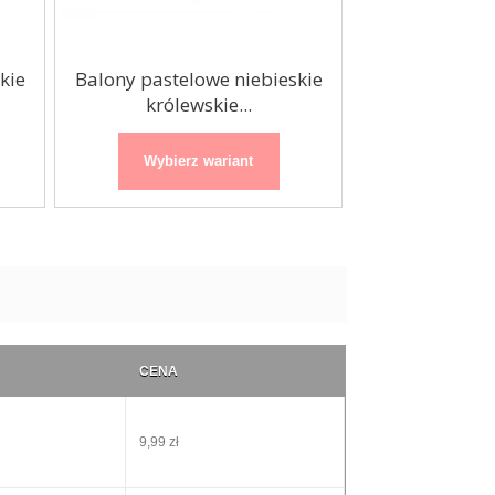
kie
Balony pastelowe niebieskie
Balony past
królewskie...
miętowe 
Wybierz wariant
Wybierz
CENA
9,99 zł