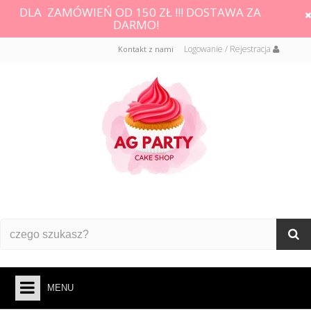
DLA ZAMÓWIEŃ OD 150 ZŁ !!! DOSTAWA ZA
DARMO!
Logowanie / Rejestracja
Kontakt z nami
MENU