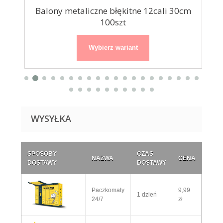
...
Balony metaliczne błękitne 12cali 30cm
Ba
100szt
Wybierz wariant
WYSYŁKA
SPOSOBY
CZAS
NAZWA
CENA
DOSTAWY
DOSTAWY
Paczkomaty
9,99
1 dzień
24/7
zł