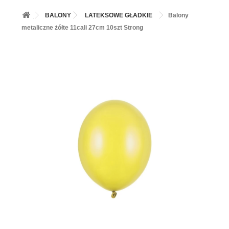
+
BALONY
BALONY
LATEKSOWE GŁADKIE
Balony
+
PIECZENIE
metaliczne żółte 11cali 27cm 10szt Strong
+
BARWNIKI I DODATKI SPOŻYWCZE
+
SŁODKI STÓŁ PARTY
+
AKCESORIA IMPREZOWE
+
DEKORACJE
+
UROCZYSTOŚCI
+
PODKŁADY /PRZEKŁADKI/WSPORNIKI/BANKETÓWKI
+
KOLEKCJE
+
OKAZJE
+
BUTLA Z HELEM
ZAMSZ W SPRAYU