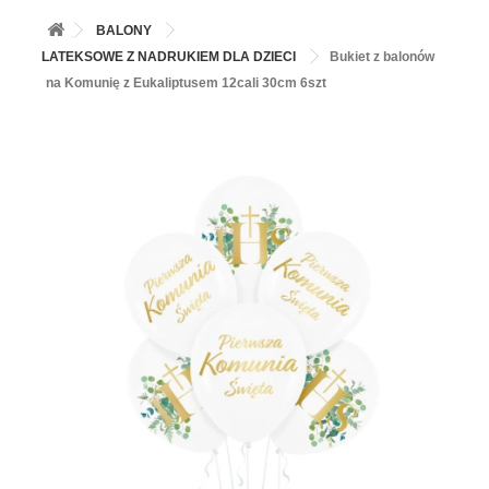
+
BALONY
BALONY
+
PIECZENIE
LATEKSOWE Z NADRUKIEM DLA DZIECI
Bukiet z balonów
na Komunię z Eukaliptusem 12cali 30cm 6szt
+
BARWNIKI I DODATKI SPOŻYWCZE
+
SŁODKI STÓŁ PARTY
+
AKCESORIA IMPREZOWE
+
DEKORACJE
+
UROCZYSTOŚCI
+
PODKŁADY /PRZEKŁADKI/WSPORNIKI/BANKETÓWKI
+
KOLEKCJE
+
OKAZJE
+
BUTLA Z HELEM
ZAMSZ W SPRAYU