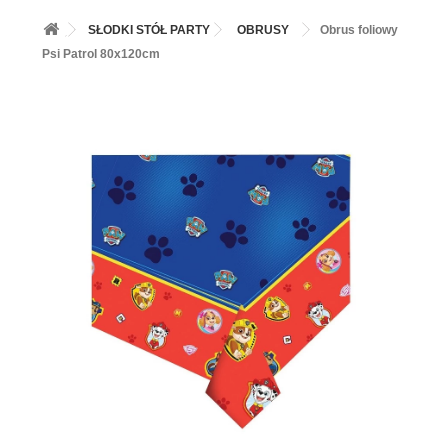
+
BALONY
SŁODKI STÓŁ PARTY
OBRUSY
Obrus foliowy
+
PIECZENIE
Psi Patrol 80x120cm
+
BARWNIKI I DODATKI SPOŻYWCZE
+
SŁODKI STÓŁ PARTY
+
AKCESORIA IMPREZOWE
+
DEKORACJE
+
UROCZYSTOŚCI
+
PODKŁADY /PRZEKŁADKI/WSPORNIKI/BANKETÓWKI
+
KOLEKCJE
+
OKAZJE
+
BUTLA Z HELEM
ZAMSZ W SPRAYU