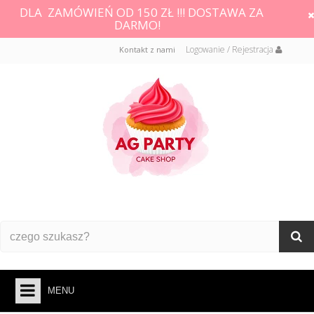
DLA ZAMÓWIEŃ OD 150 ZŁ !!! DOSTAWA ZA
DARMO!
Logowanie / Rejestracja
Kontakt z nami
MENU