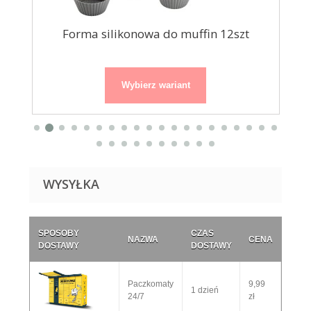
5cm
Forma silikonowa do muffin 12szt
Z
Wybierz wariant
WYSYŁKA
SPOSOBY
CZAS
NAZWA
CENA
DOSTAWY
DOSTAWY
Paczkomaty
9,99
1 dzień
24/7
zł