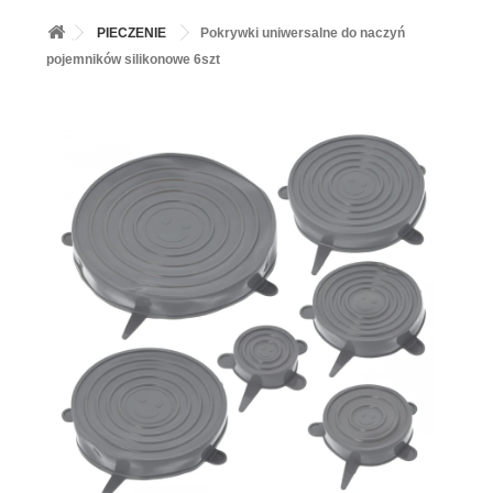
+
BALONY
PIECZENIE
Pokrywki uniwersalne do naczyń
+
PIECZENIE
pojemników silikonowe 6szt
+
BARWNIKI I DODATKI SPOŻYWCZE
+
SŁODKI STÓŁ PARTY
+
AKCESORIA IMPREZOWE
+
DEKORACJE
+
UROCZYSTOŚCI
+
PODKŁADY /PRZEKŁADKI/WSPORNIKI/BANKETÓWKI
+
KOLEKCJE
+
OKAZJE
+
BUTLA Z HELEM
ZAMSZ W SPRAYU