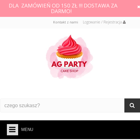
DLA ZAMÓWIEŃ OD 150 ZŁ !!! DOSTAWA ZA
DARMO!
Logowanie / Rejestracja
Kontakt z nami
MENU