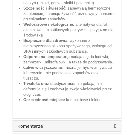
naczyń ( miski, garnki, słoiki i pojemniki)
Szczelność i świeżość:
zapewniają hermetyczne
zamknięcie, chroniąc żywność przed wysychaniem i
przenikaniem zapachów
Wielorazowe i ekologiczne:
alternatywa dla folii
aluminiowej i plastikowych pokrywek - przyjazne dla
środowiska
Bezpieczne dla zdrowia:
wykonane z
nietoksycznego silikonu spożywczego, wolnego od
BPA i innych szkodliwych substancji.
Odporne na temperaturę:
nadają się do lodówki,
zamrażarki, mikrofalówki, a także do podgrzewania.
Łatwe w czyszczeniu:
można je myć w zmywarce
lub ręcznie - nie pochłaniają zapachów oraz
tłuszczu.
Trwałość oraz elastyczność:
nie pękają, nie
deformują się i zachowują swoje właściwości przez
długi czas
Oszczędność miejsca:
kompaktowe i lekkie
Komentarze