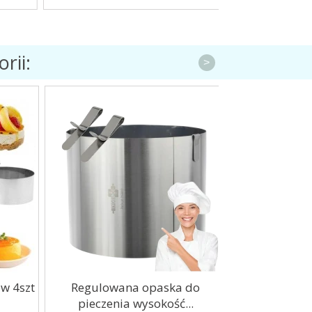
rii:
>
 4szt
Regulowana opaska do
Regulowan
pieczenia wysokość...
pieczenia w