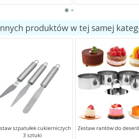
innych produktów w tej samej katego
aw szpatułek cukierniczych
Zestaw rantów do deserów
3 sztuki