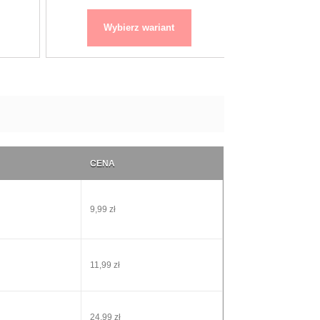
Wybierz wariant
Wybierz
CENA
9,99 zł
11,99 zł
24,99 zł