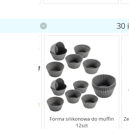
30 
<
obka do ciast
Forma silikonowa do muffin
Zest
w 15cm
12szt