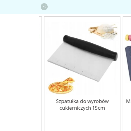
<
zenia Wkład do
Szpatułka do wyrobów
Mat
AIR FRYER...
cukierniczych 15cm