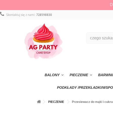
D
Skontaktuj się z nami:
728598830
BALONY
PIECZENIE
BARWNI
PODKŁADY /PRZEKŁADKI/WSPO
PIECZENIE
Przesiewacz do mąki i cukru