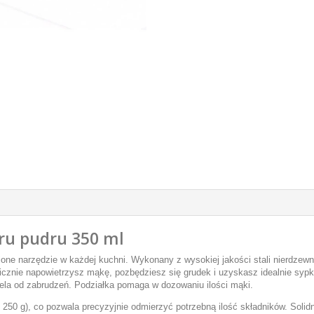
kru pudru 350 ml
one narzędzie w każdej kuchni. Wykonany z wysokiej jakości stali nierdzewne
wicznie napowietrzysz mąkę, pozbędziesz się grudek i uzyskasz idealnie syp
iela od zabrudzeń.
Podziałka
pomaga w dozowaniu ilości mąki.
250 g), co pozwala precyzyjnie odmierzyć potrzebną ilość składników. Solidn