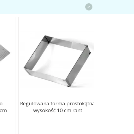
>
Regulowana forma prostokątna
Brokat spożyw
cm
wysokość 10 cm rant
dekoracji Z