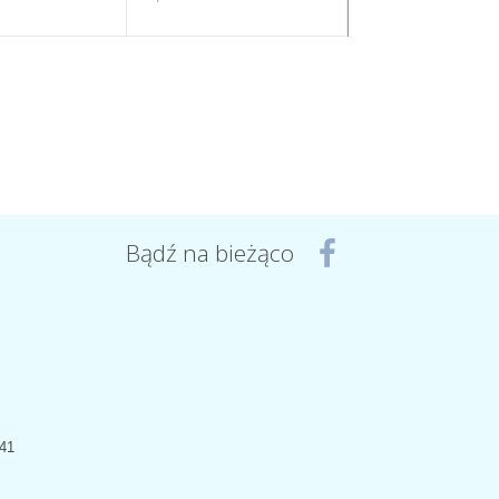
Bądź na bieżąco
441