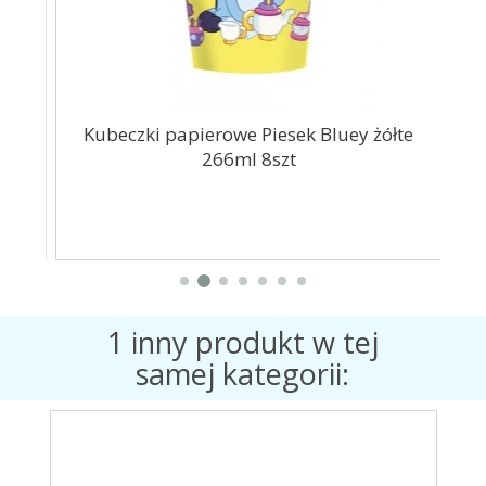
uby
Kubeczki papierowe Piesek Bluey żółte
S
266ml 8szt
1 inny produkt w tej
samej kategorii: