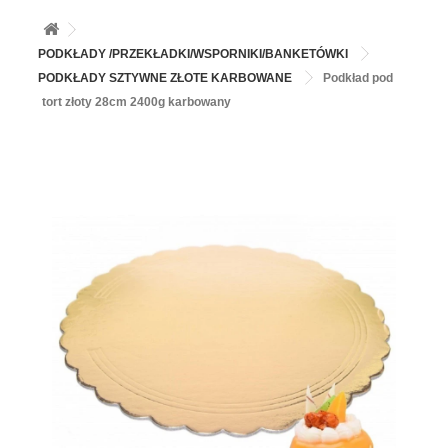
+
BALONY
+
PIECZENIE
PODKŁADY /PRZEKŁADKI/WSPORNIKI/BANKETÓWKI
PODKŁADY SZTYWNE ZŁOTE KARBOWANE
Podkład pod
+
BARWNIKI I DODATKI SPOŻYWCZE
tort złoty 28cm 2400g karbowany
+
SŁODKI STÓŁ PARTY
+
AKCESORIA IMPREZOWE
+
DEKORACJE
+
UROCZYSTOŚCI
+
PODKŁADY /PRZEKŁADKI/WSPORNIKI/BANKETÓWKI
+
KOLEKCJE
+
OKAZJE
+
BUTLA Z HELEM
ZAMSZ W SPRAYU