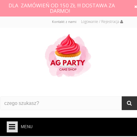
DLA ZAMÓWIEŃ OD 150 ZŁ !!! DOSTAWA ZA
DARMO!
Logowanie / Rejestracja
Kontakt z nami
MENU