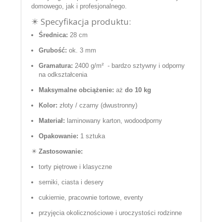
domowego, jak i profesjonalnego.
✴️ Specyfikacja produktu:
Średnica:
28 cm
Grubość:
ok. 3 mm
Gramatura:
2400 g/m² - bardzo sztywny i odporny
na odkształcenia
Maksymalne obciążenie:
aż
do 10 kg
Kolor:
złoty / czarny (dwustronny)
Materiał:
laminowany karton, wodoodporny
Opakowanie:
1 sztuka
✴️
Zastosowanie:
torty piętrowe i klasyczne
serniki, ciasta i desery
cukiernie, pracownie tortowe, eventy
przyjęcia okolicznościowe i uroczystości rodzinne