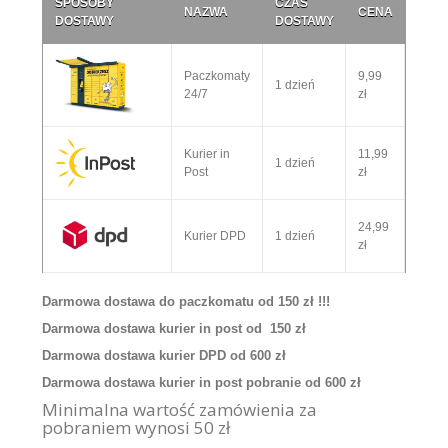
SPOSOBY
CZAS
NAZWA
CENA
DOSTAWY
DOSTAWY
Paczkomaty
9,99
1 dzień
24/7
zł
Kurier in
11,99
1 dzień
Post
zł
24,99
Kurier DPD
1 dzień
zł
Darmowa dostawa do paczkomatu od 150 zł !!!
Darmowa dostawa kurier in post od 150 zł
Darmowa dostawa kurier DPD od 600 zł
Darmowa dostawa kurier in post pobranie od 600 zł
Minimalna wartość zamówienia za
pobraniem wynosi 50 zł