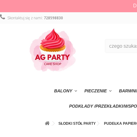
D
Skontaktuj się z nami:
728598830
BALONY
PIECZENIE
BARWNI
PODKŁADY /PRZEKŁADKI/WSPO
SŁODKI STÓŁ PARTY
PUDEŁKA PAPIE