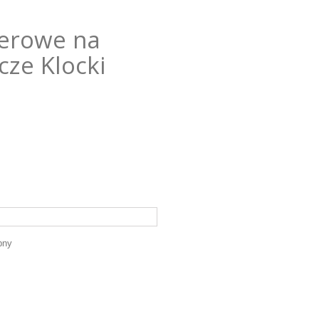
ierowe na
cze Klocki
pny