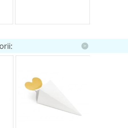
rii:
>