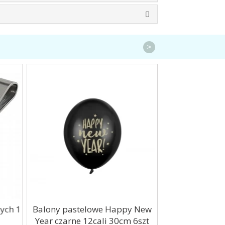
>
ych 1
Balony pastelowe Happy New
Balon foliowy G
Year czarne 12cali 30cm 6szt
czarny 15