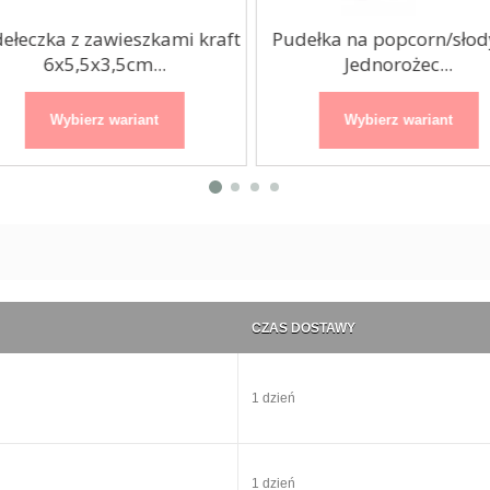
łeczka z zawieszkami kraft
Pudełka na popcorn/słod
6x5,5x3,5cm...
Jednorożec...
Wybierz wariant
Wybierz wariant
CZAS DOSTAWY
1 dzień
1 dzień