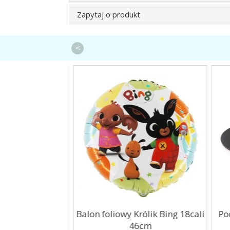
Zapytaj o produkt
<
na metaliczna 3
Balon foliowy Królik Bing 18cali
Pod
tort
46cm