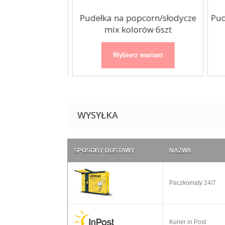
pcorn/słodycze
Pudełka na popcorn/słodycze
Pude
a 6szt
mix kolorów 6szt
 wariant
Wybierz wariant
WYSYŁKA
SPOSOBY DOSTAWY
NAZWA
Paczkomaty 24/7
Kurier in Post