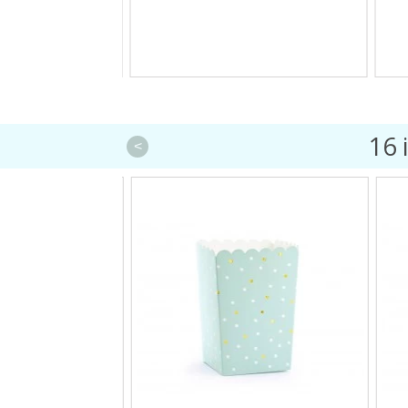
16 
<