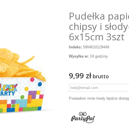
Pudełka pap
chipsy i słody
6x15cm 3szt
Indeks:
5904610129449
Wysyłka w:
24 godziny
9,99 zł
brutto
Powiadom mnie kiedy będzie dostę