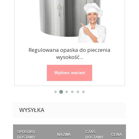
Regulowana opaska do pieczenia
Reg
wysokość...
Wybierz wariant
WYSYŁKA
SPOSOBY
CZAS
NAZWA
CENA
DOSTAWY
DOSTAWY