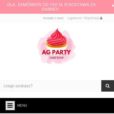
DLA ZAMÓWIEŃ OD 150 ZŁ !!! DOSTAWA ZA
DARMO!
Logowanie / Rejestracja
Kontakt z nami
MENU