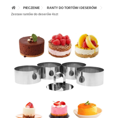
+
BALONY
PIECZENIE
RANTY DO TORTÓW I DESERÓW
+
PIECZENIE
Zestaw rantów do deserów 4szt
+
BARWNIKI I DODATKI SPOŻYWCZE
+
SŁODKI STÓŁ PARTY
+
AKCESORIA IMPREZOWE
+
DEKORACJE
+
UROCZYSTOŚCI
+
PODKŁADY /PRZEKŁADKI/WSPORNIKI/BANKETÓWKI
+
KOLEKCJE
+
OKAZJE
+
BUTLA Z HELEM
ZAMSZ W SPRAYU