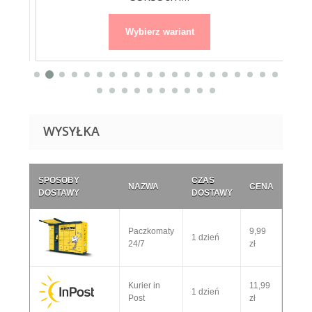
Wybierz wariant
WYSYŁKA
SPOSOBY
CZAS
NAZWA
CENA
DOSTAWY
DOSTAWY
Paczkomaty
9,99
1 dzień
24/7
zł
Kurier in
11,99
1 dzień
Post
zł