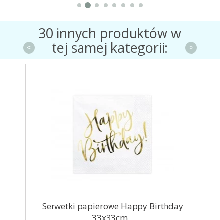
30 innych produktów w
tej samej kategorii:
<
>
...
Serwetki papierowe Happy Birthday
S
33x33cm...