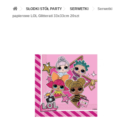
+
BALONY
SŁODKI STÓŁ PARTY
SERWETKI
Serwetki
+
PIECZENIE
papierowe LOL Glitterati 33x33cm 20szt
+
BARWNIKI I DODATKI SPOŻYWCZE
+
SŁODKI STÓŁ PARTY
+
AKCESORIA IMPREZOWE
+
DEKORACJE
+
UROCZYSTOŚCI
+
PODKŁADY /PRZEKŁADKI/WSPORNIKI/BANKETÓWKI
+
KOLEKCJE
+
OKAZJE
+
BUTLA Z HELEM
ZAMSZ W SPRAYU