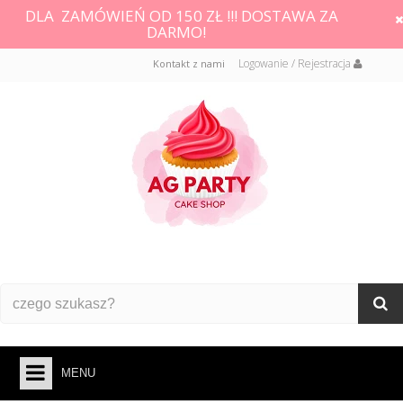
DLA ZAMÓWIEŃ OD 150 ZŁ !!! DOSTAWA ZA
DARMO!
Logowanie / Rejestracja
Kontakt z nami
MENU