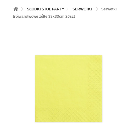
+
BALONY
SŁODKI STÓŁ PARTY
SERWETKI
Serwetki
+
PIECZENIE
trójwarstwowe żółte 33x33cm 20szt
+
BARWNIKI I DODATKI SPOŻYWCZE
+
SŁODKI STÓŁ PARTY
+
AKCESORIA IMPREZOWE
+
DEKORACJE
+
UROCZYSTOŚCI
+
PODKŁADY /PRZEKŁADKI/WSPORNIKI/BANKETÓWKI
+
KOLEKCJE
+
OKAZJE
+
BUTLA Z HELEM
ZAMSZ W SPRAYU