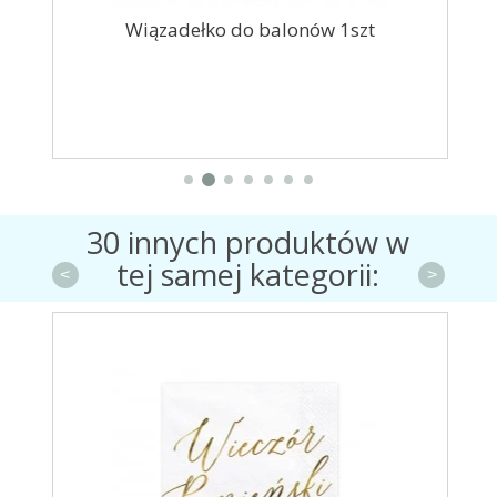
8szt
Wiązadełko do balonów 1szt
Bal
30 innych produktów w
tej samej kategorii:
<
>