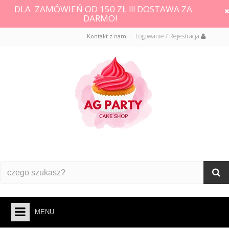
DLA ZAMÓWIEŃ OD 150 ZŁ !!! DOSTAWA ZA
DARMO!
Logowanie / Rejestracja
Kontakt z nami
MENU