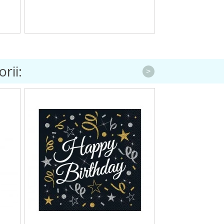
rii:
>