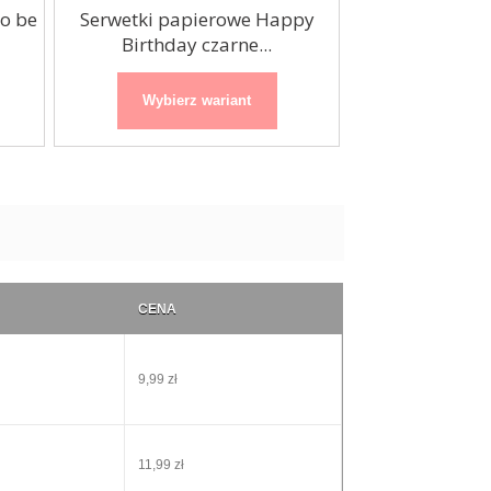
to be
Serwetki papierowe Happy
Serwetki komu
Birthday czarne...
33x33c
Wybierz wariant
Wybierz
CENA
9,99 zł
11,99 zł