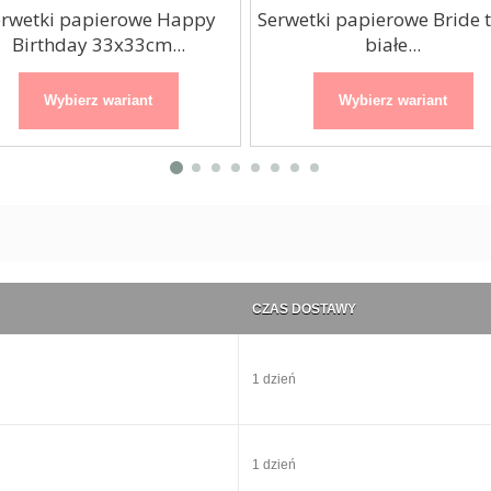
erwetki papierowe Happy
Serwetki papierowe Bride 
Birthday 33x33cm...
białe...
Wybierz wariant
Wybierz wariant
CZAS DOSTAWY
1 dzień
1 dzień