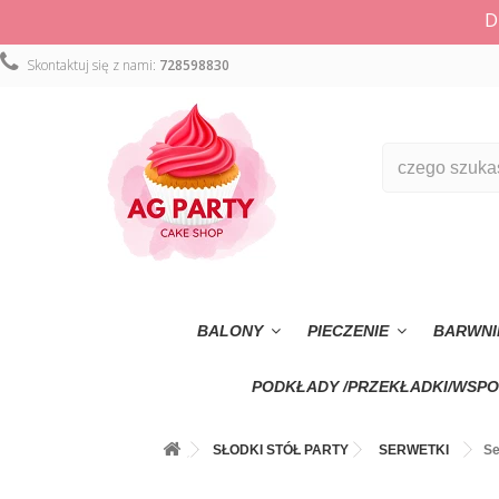
D
Skontaktuj się z nami:
728598830
BALONY
PIECZENIE
BARWNI
PODKŁADY /PRZEKŁADKI/WSPO
SŁODKI STÓŁ PARTY
SERWETKI
Se