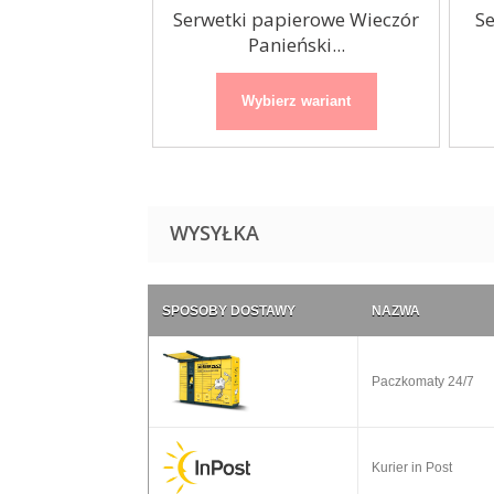
ierowe Myszka
Serwetki papierowe Wieczór
S
3x33cm...
Panieński...
 wariant
Wybierz wariant
WYSYŁKA
SPOSOBY DOSTAWY
NAZWA
Paczkomaty 24/7
Kurier in Post