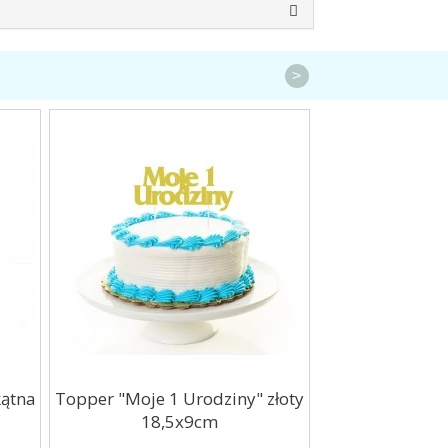
>
kątna
Topper "Moje 1 Urodziny" złoty
Balon foliowy K
18,5x9cm
4