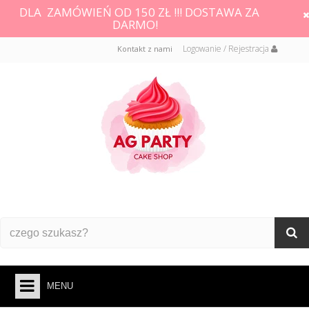
DLA ZAMÓWIEŃ OD 150 ZŁ !!! DOSTAWA ZA
DARMO!
Logowanie / Rejestracja
Kontakt z nami
MENU