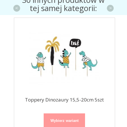
tej samej kategorii:
<
>
Toppery Dinozaury 15,5-20cm 5szt
To
Wybierz wariant