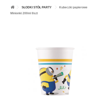
+
BALONY
SŁODKI STÓŁ PARTY
Kubeczki papierowe
+
PIECZENIE
Minionki 200ml 8szt
+
BARWNIKI I DODATKI SPOŻYWCZE
+
SŁODKI STÓŁ PARTY
+
AKCESORIA IMPREZOWE
+
DEKORACJE
+
UROCZYSTOŚCI
+
PODKŁADY /PRZEKŁADKI/WSPORNIKI/BANKETÓWKI
+
KOLEKCJE
+
OKAZJE
+
BUTLA Z HELEM
ZAMSZ W SPRAYU