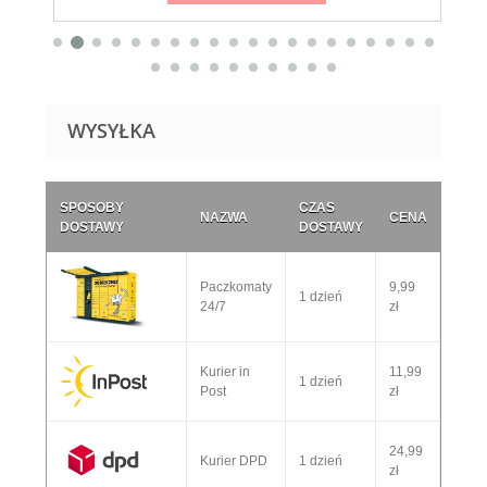
WYSYŁKA
SPOSOBY
CZAS
NAZWA
CENA
DOSTAWY
DOSTAWY
Paczkomaty
9,99
1 dzień
24/7
zł
Kurier in
11,99
1 dzień
Post
zł
24,99
Kurier DPD
1 dzień
zł