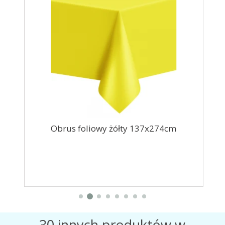
ie
Obrus foliowy żółty 137x274cm
O
30 innych produktów w