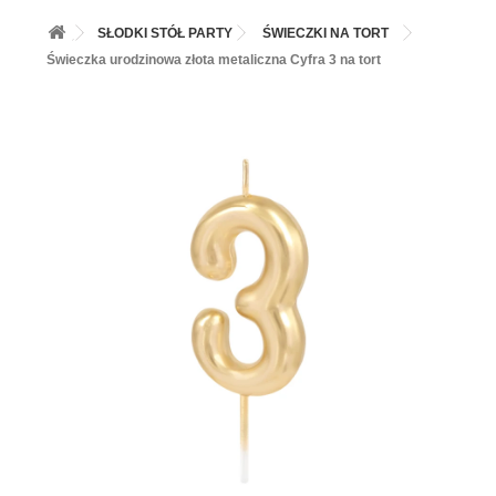
+
BALONY
SŁODKI STÓŁ PARTY
ŚWIECZKI NA TORT
+
PIECZENIE
Świeczka urodzinowa złota metaliczna Cyfra 3 na tort
+
BARWNIKI I DODATKI SPOŻYWCZE
+
SŁODKI STÓŁ PARTY
+
AKCESORIA IMPREZOWE
+
DEKORACJE
+
UROCZYSTOŚCI
+
PODKŁADY /PRZEKŁADKI/WSPORNIKI/BANKETÓWKI
+
KOLEKCJE
+
OKAZJE
+
BUTLA Z HELEM
ZAMSZ W SPRAYU