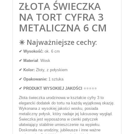
ZŁOTA ŚWIECZKA
NA TORT CYFRA 3
METALICZNA 6 CM
✴️ Najważniejsze cechy:
✔
Wysokość:
ok. 6 cm
✔
Materiał
: Wosk
✔
Kolor:
Złoty, z połyskiem
✔ Opakowanie:
1 sztuka
✔ PRODUKT WYSOKIEJ JAKOŚCI
⭐⭐⭐⭐⭐
Złota świeczka urodzinowa w kształcie cyfry 3 to
elegancki dodatek do tortu na każdą wyjątkową okazję.
Wykonana z wysokiej jakości wosku, posiada
metaliczny połysk, który nadaje jej luksusowy wygląd.
Świeczka jest wyposażona w cienki patyczek
ułatwiający stabilnie umieszczenie na wypieku.
Doskonała na urodziny, jubileusze i inne ważne