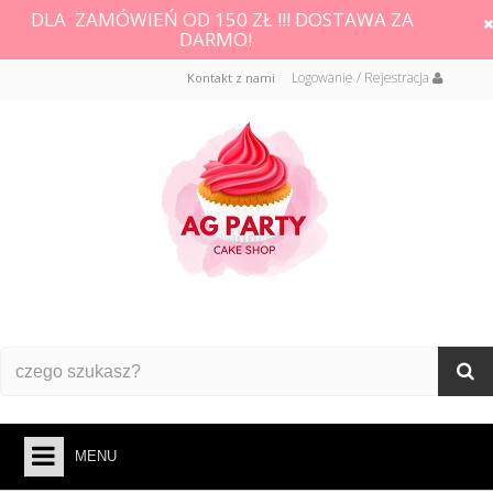
DLA ZAMÓWIEŃ OD 150 ZŁ !!! DOSTAWA ZA
DARMO!
Logowanie / Rejestracja
Kontakt z nami
MENU