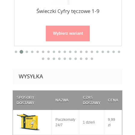
na
Świeczki Cyfry tęczowe 1-9
Wybierz wariant
WYSYŁKA
SPOSOBY
CZAS
NAZWA
CENA
DOSTAWY
DOSTAWY
Paczkomaty
9,99
1 dzień
24/7
zł