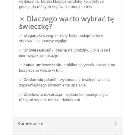
wydarzenia. Dzięki klasycznej złotej kolorystyce
pasuje do różnych stylów dekoracji tortów.
✴️
Dlaczego warto wybrać tę
świeczkę?
✅
Elegancki design -
złoty kolor nadaje tortowi
stylowy i luksusowy wygląd.
✅
Uniwersalność -
idealna na urodziny, jubileusze i
inne wyjątkowe okazje.
✅
Łatwe umieszczenie-
stabilny patyczek pozwala na
bezpieczne wbicie w tort.
✅
Doskonała jakość -
wykonana z trwałego wosku,
zapewniającego równomierne spalanie.
✅
Efektowna dekoracja -
pięknie komponuje się z
różnymi stylami tortów i dodatkami.
Komentarze