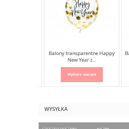
 Gwiazda Happy
Balony transparentne Happy
Bal
ear...
New Year z...
 wariant
Wybierz wariant
WYSYŁKA