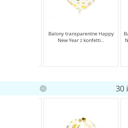
li 0,3mm 100mb
Balony transparentne Happy
Bal
New Year z konfetti...
Ne
30 
<