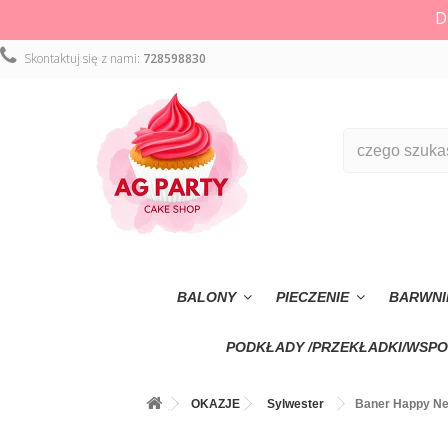
D
Skontaktuj się z nami:
728598830
BALONY
PIECZENIE
BARWNI
PODKŁADY /PRZEKŁADKI/WSPO
OKAZJE
Sylwester
Baner Happy Ne