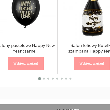
ony pastelowe Happy New
Balon foliowy Butelka
Year czarne...
szampana Happy New..
Wybierz wariant
Wybierz wariant