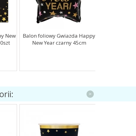
y New
Balon foliowy Gwiazda Happy
Balon foli
szt
New Year czarny 45cm
szampana Ha
czar
rii:
>