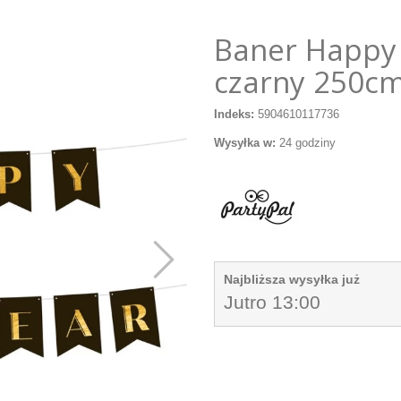
Baner Happy
czarny 250c
Indeks:
5904610117736
Wysyłka w:
24 godziny
Najbliższa wysyłka już
Jutro 13:00