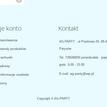
je konto
Kontakt
zamówienia
AG-PARTY , ul Piaskowa 29, 08-
zwroty produktów
Parysów
rachunki
Tel.
728598830 poniedziałek - piąt
godz. 9.00 - 15.00
adresy
ag-party@wp.pl
E-mail:
informacje osobiste
bony
Copyright © AG-PARTY