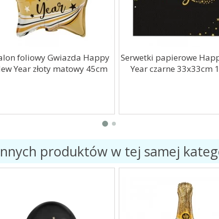
on foliowy Gwiazda Happy
Serwetki papierowe Happ
w Year złoty matowy 45cm
Year czarne 33x33cm 10
innych produktów w tej samej katego