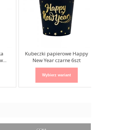
Kubeczki papierowe Happy
Wstążka zło
.
New Year czarne 6szt
Wybierz wariant
Wybierz