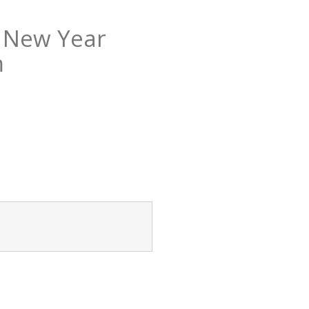
 New Year
m