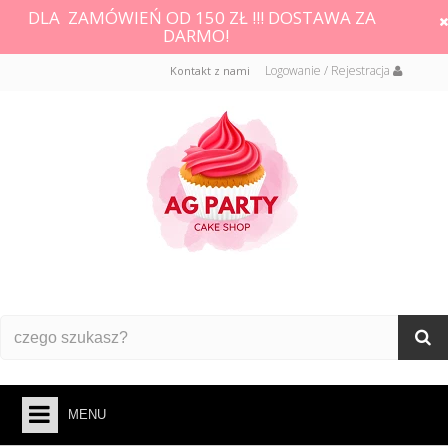
DLA ZAMÓWIEŃ OD 150 ZŁ !!! DOSTAWA ZA
DARMO!
Logowanie / Rejestracja
Kontakt z nami
MENU