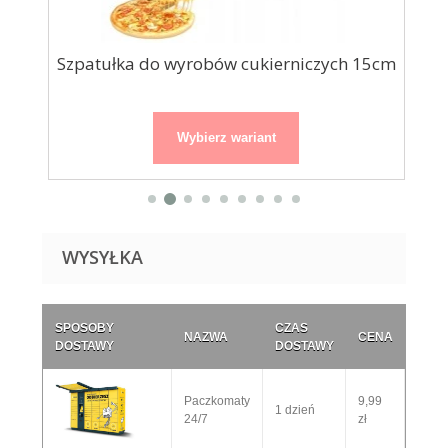
Szpatułka do wyrobów cukierniczych 15cm
Wybierz wariant
WYSYŁKA
SPOSOBY
CZAS
NAZWA
CENA
DOSTAWY
DOSTAWY
Paczkomaty
9,99
1 dzień
24/7
zł