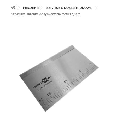
+
BALONY
PIECZENIE
SZPATUŁY/ NOŻE STRUNOWE
+
PIECZENIE
Szpatułka skrobka do tynkowania tortu 17,5cm
+
BARWNIKI I DODATKI SPOŻYWCZE
+
SŁODKI STÓŁ PARTY
+
AKCESORIA IMPREZOWE
+
DEKORACJE
+
UROCZYSTOŚCI
+
PODKŁADY /PRZEKŁADKI/WSPORNIKI/BANKETÓWKI
+
KOLEKCJE
+
OKAZJE
+
BUTLA Z HELEM
ZAMSZ W SPRAYU