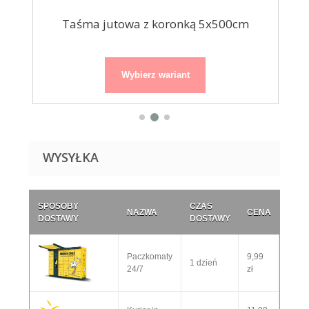
Taśma jutowa z koronką 5x500cm
Wybierz wariant
WYSYŁKA
SPOSOBY
CZAS
NAZWA
CENA
DOSTAWY
DOSTAWY
Paczkomaty
9,99
1 dzień
24/7
zł