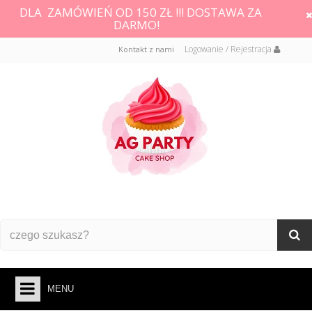
DLA ZAMÓWIEŃ OD 150 ZŁ !!! DOSTAWA ZA
DARMO!
Logowanie / Rejestracja
Kontakt z nami
MENU