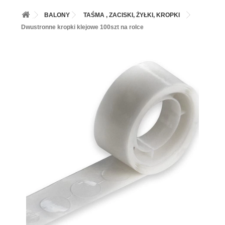
+
BALONY
BALONY
TAŚMA , ZACISKI, ŻYŁKI, KROPKI
+
PIECZENIE
Dwustronne kropki klejowe 100szt na rolce
+
BARWNIKI I DODATKI SPOŻYWCZE
+
SŁODKI STÓŁ PARTY
+
AKCESORIA IMPREZOWE
+
DEKORACJE
+
UROCZYSTOŚCI
+
PODKŁADY /PRZEKŁADKI/WSPORNIKI/BANKETÓWKI
+
KOLEKCJE
+
OKAZJE
+
BUTLA Z HELEM
ZAMSZ W SPRAYU