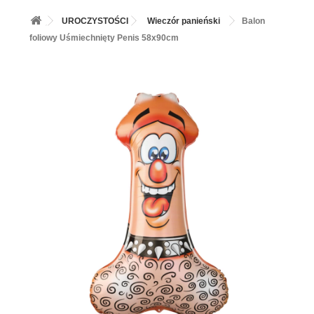
+
BALONY
UROCZYSTOŚCI
Wieczór panieński
Balon
+
PIECZENIE
foliowy Uśmiechnięty Penis 58x90cm
+
BARWNIKI I DODATKI SPOŻYWCZE
+
SŁODKI STÓŁ PARTY
+
AKCESORIA IMPREZOWE
+
DEKORACJE
+
UROCZYSTOŚCI
+
PODKŁADY /PRZEKŁADKI/WSPORNIKI/BANKETÓWKI
+
KOLEKCJE
+
OKAZJE
+
BUTLA Z HELEM
ZAMSZ W SPRAYU