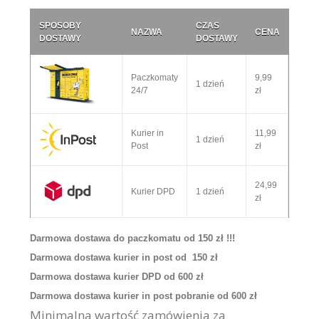
SPOSOBY
CZAS
NAZWA
CENA
DOSTAWY
DOSTAWY
Paczkomaty
9,99
1 dzień
24/7
zł
Kurier in
11,99
1 dzień
Post
zł
24,99
Kurier DPD
1 dzień
zł
Darmowa dostawa do paczkomatu od 150 zł !!!
Darmowa dostawa kurier in post od 150 zł
Darmowa dostawa kurier DPD od 600 zł
Darmowa dostawa kurier in post pobranie od 600 zł
Minimalna wartość zamówienia za