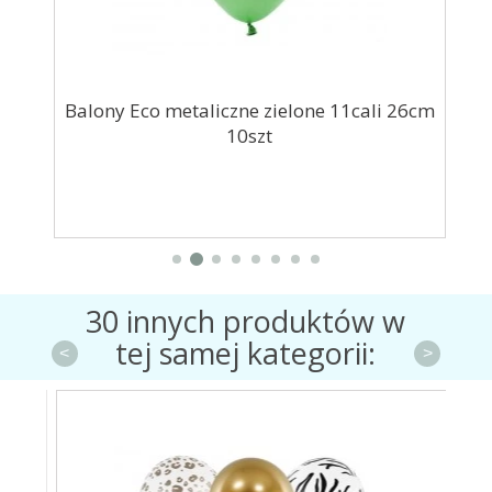
cm
Balony Eco metaliczne zielone 11cali 26cm
S
10szt
30 innych produktów w
tej samej kategorii:
<
>