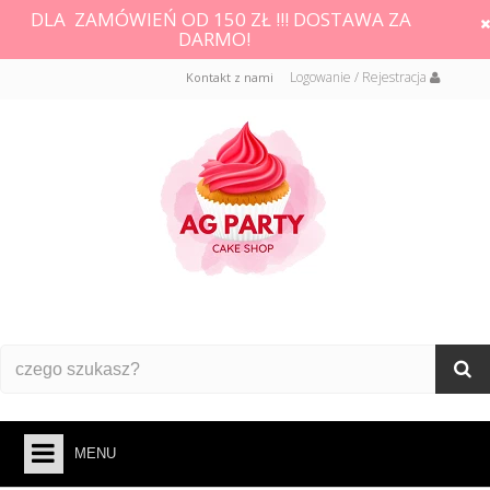
DLA ZAMÓWIEŃ OD 150 ZŁ !!! DOSTAWA ZA
DARMO!
Logowanie / Rejestracja
Kontakt z nami
MENU