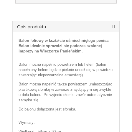
Opis produktu
Balon foliowy w kształcie uśmiechniętego penisa.
Balon idealnie sprawdzi się podczas szalonej
imprezy na Wieczorze Panieńskim.
Balon można napełnić powietrzem lub helem (balon
napełniony helem będzie pięknie unosił się w powietrzu
stwarzając niepowtarzalną atmosferę).
Balon można napełnić także powietrzem umieszczając
plastikową słomkę w zaworze znajdującym się zwykle
u dołu balonu. Po wyjęciu słomki zawór automatycznie
zamyka się.
Do balonu dołączona jest słomka.
Wymiary:
Wielkość - 58cm x 90cm