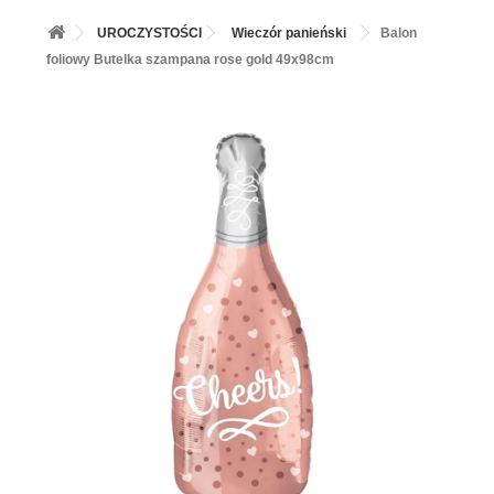
+
BALONY
UROCZYSTOŚCI
Wieczór panieński
Balon
+
PIECZENIE
foliowy Butelka szampana rose gold 49x98cm
+
BARWNIKI I DODATKI SPOŻYWCZE
+
SŁODKI STÓŁ PARTY
+
AKCESORIA IMPREZOWE
+
DEKORACJE
+
UROCZYSTOŚCI
+
PODKŁADY /PRZEKŁADKI/WSPORNIKI/BANKETÓWKI
+
KOLEKCJE
+
OKAZJE
+
BUTLA Z HELEM
ZAMSZ W SPRAYU