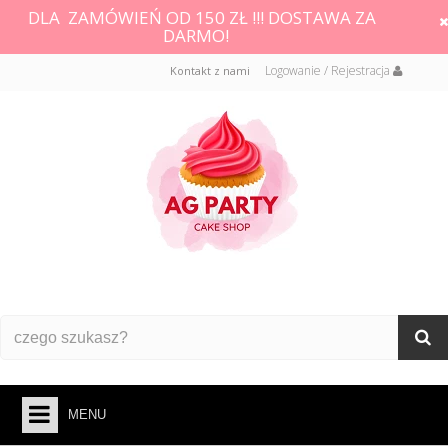
DLA ZAMÓWIEŃ OD 150 ZŁ !!! DOSTAWA ZA
DARMO!
Logowanie / Rejestracja
Kontakt z nami
MENU