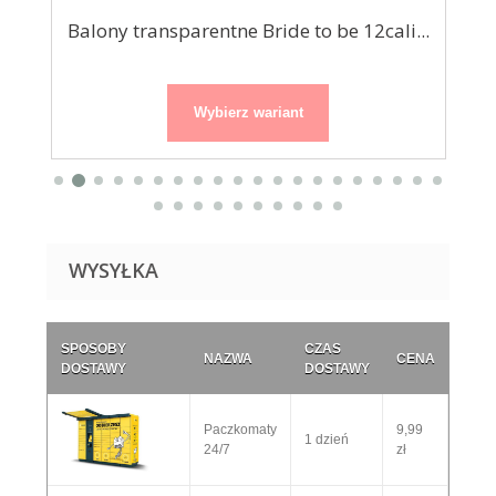
...
Balony transparentne Bride to be 12cali...
Bu
Wybierz wariant
WYSYŁKA
SPOSOBY
CZAS
NAZWA
CENA
DOSTAWY
DOSTAWY
Paczkomaty
9,99
1 dzień
24/7
zł