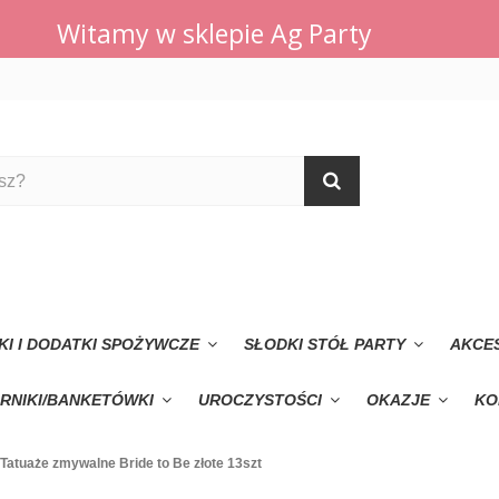
Witamy w sklepie Ag Party
KI I DODATKI SPOŻYWCZE
SŁODKI STÓŁ PARTY
AKCE
RNIKI/BANKETÓWKI
UROCZYSTOŚCI
OKAZJE
KO
Tatuaże zmywalne Bride to Be złote 13szt