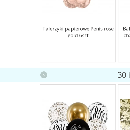
Talerzyki papierowe Penis rose
Bal
gold 6szt
ch
30 
<