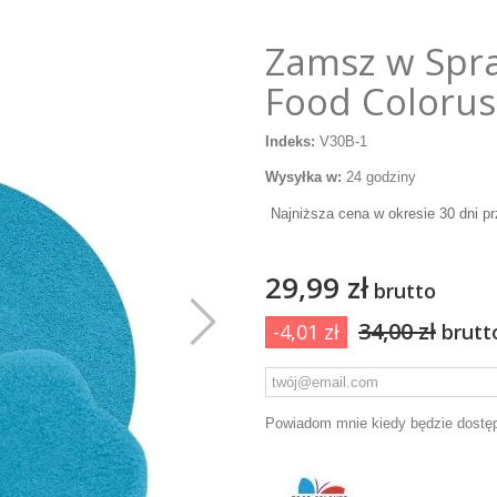
Zamsz w Spra
Food Colorus
Indeks:
V30B-1
Wysyłka w:
24 godziny
Najniższa cena w okresie 30 dni p
29,99 zł
brutto
34,00 zł
-4,01 zł
brutt
Powiadom mnie kiedy będzie dostę