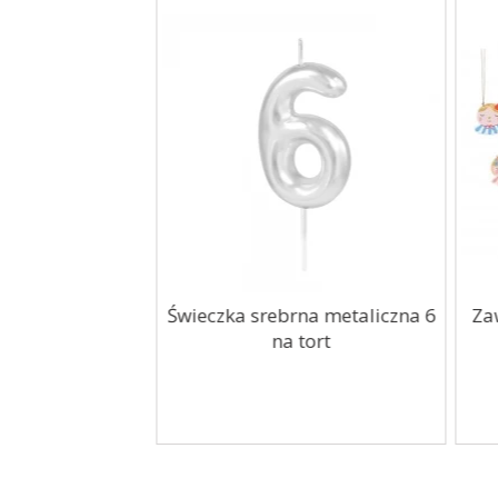
zenia Wkład do
Świeczka srebrna metaliczna 6
Za
AIR FRYER...
na tort