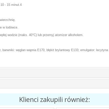
10 - 15 minut.4
wierzchnię.
je w lodówce.
epłej wodzie (maks. 40°C) lub przemyj atomizer alkoholem.
barwniki: węglan wapnia E170, błękit brylantowy E133; emulgator: lecytyna 
Klienci zakupili również: