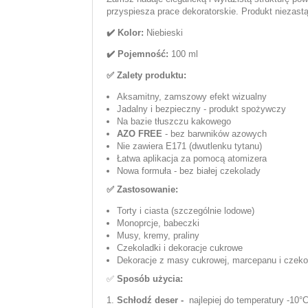
przyspiesza prace dekoratorskie. Produkt niezas
✔️ Kolor:
Niebieski
✔️ Pojemność:
100 ml
✅ Zalety produktu:
Aksamitny, zamszowy efekt wizualny
Jadalny i bezpieczny - produkt spożywczy
Na bazie tłuszczu kakowego
AZO FREE
- bez barwników azowych
Nie zawiera E171 (dwutlenku tytanu)
Łatwa aplikacja za pomocą atomizera
Nowa formuła - bez białej czekolady
✅ Zastosowanie:
Torty i ciasta (szczególnie lodowe)
Monoprcje, babeczki
Musy, kremy, praliny
Czekoladki i dekoracje cukrowe
Dekoracje z masy cukrowej, marcepanu i czeko
✅
Sposób użycia:
1.
Schłodź deser -
najlepiej do temperatury -10°C