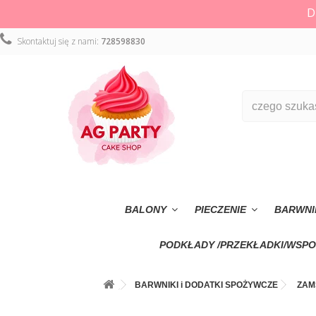
D
Skontaktuj się z nami:
728598830
BALONY
PIECZENIE
BARWNI
PODKŁADY /PRZEKŁADKI/WSPO
BARWNIKI i DODATKI SPOŻYWCZE
ZAM