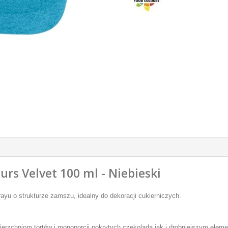
rs Velvet 100 ml - Niebieski
ayu o strukturze zamszu, idealny do dekoracji cukierniczych.
ierzchniom tortów i monoporcji pokrytych czekoladą jak i drobniejszym ele