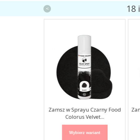
18 
<
u Różowy Food
Zamsz w Sprayu Czarny Food
Zam
Velvet...
Colorus Velvet...
 wariant
Wybierz wariant