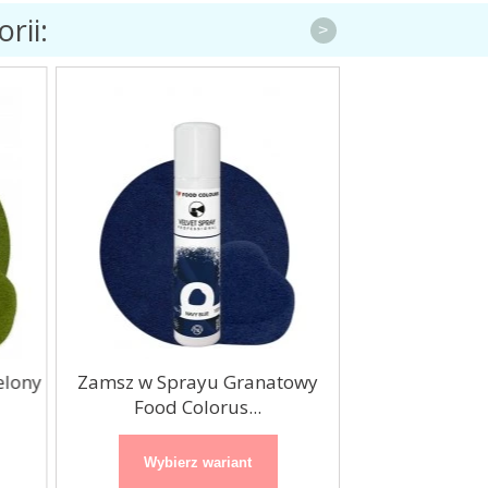
rii:
>
elony
Zamsz w Sprayu Granatowy
Zamsz w Spra
Food Colorus...
Colorus 
Wybierz wariant
Wybierz