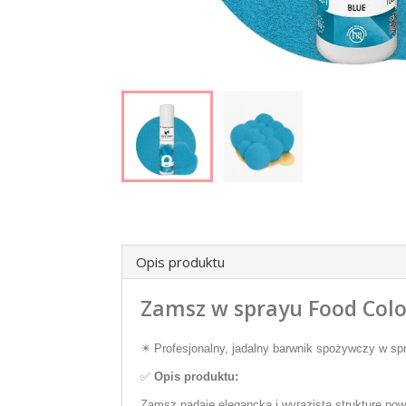
Opis produktu
Zamsz w sprayu Food Colou
✴️ Profesjonalny, jadalny barwnik spożywczy w spr
✅
Opis produktu:
Zamsz nadaje elegancką i wyrazistą strukturę pow