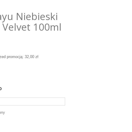
yu Niebieski
 Velvet 100ml
rzed promocją:
32,00 zł
o
pny