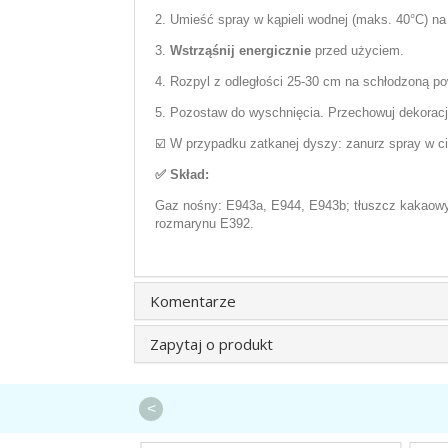
2. Umieść spray w kąpieli wodnej (maks. 40°C) na 
3.
Wstrząśnij energicznie
przed użyciem.
4. Rozpyl z odległości 25-30 cm na schłodzoną po
5. Pozostaw do wyschnięcia. Przechowuj dekorac
☑️ W przypadku zatkanej dyszy: zanurz spray w ci
✅ Skład:
Gaz nośny: E943a, E944, E943b; tłuszcz kakaowy, 
rozmarynu E392.
Komentarze
Zapytaj o produkt
<