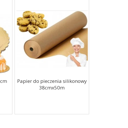
8cm
Papier do pieczenia silikonowy
Zamsz w Spray
38cmx50m
Colours Vel