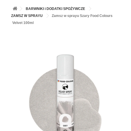
+
BALONY
BARWNIKI i DODATKI SPOŻYWCZE
+
PIECZENIE
ZAMSZ W SPRAYU
Zamsz w sprayu Szary Food Colours
Velvet 100ml
+
BARWNIKI I DODATKI SPOŻYWCZE
+
SŁODKI STÓŁ PARTY
+
AKCESORIA IMPREZOWE
+
DEKORACJE
+
UROCZYSTOŚCI
+
PODKŁADY /PRZEKŁADKI/WSPORNIKI/BANKETÓWKI
+
KOLEKCJE
+
OKAZJE
+
BUTLA Z HELEM
ZAMSZ W SPRAYU