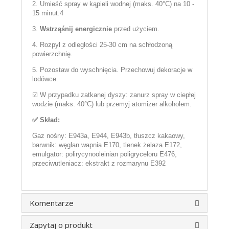
2. Umieść spray w kąpieli wodnej (maks. 40°C) na 10 -
15 minut.4
3.
Wstrząśnij energicznie
przed użyciem.
4. Rozpyl z odległości 25-30 cm na schłodzoną
powierzchnię.
5. Pozostaw do wyschnięcia. Przechowuj dekoracje w
lodówce.
☑️ W przypadku zatkanej dyszy: zanurz spray w ciepłej
wodzie (maks. 40°C) lub przemyj atomizer alkoholem.
✅ Skład:
Gaz nośny: E943a, E944, E943b, tłuszcz kakaowy,
barwnik: węglan wapnia E170, tlenek żelaza E172,
emulgator: polirycynooleinian poligryceloru E476,
przeciwutleniacz: ekstrakt z rozmarynu E392
Komentarze
Zapytaj o produkt