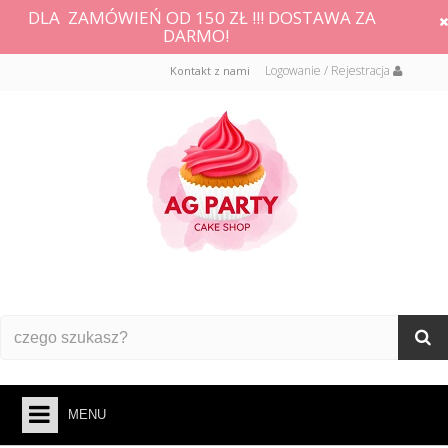
DLA ZAMÓWIEŃ OD 150 ZŁ !!! DOSTAWA ZA
DARMO!
Logowanie / Rejestracja
Kontakt z nami
MENU