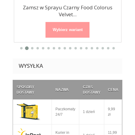
us
Zamsz w Sprayu Czarny Food Colorus
Za
Velvet...
Wybierz wariant
WYSYŁKA
SPOSOBY
CZAS
NAZWA
CENA
DOSTAWY
DOSTAWY
Paczkomaty
9,99
1 dzień
24/7
zł
Kurier in
11,99