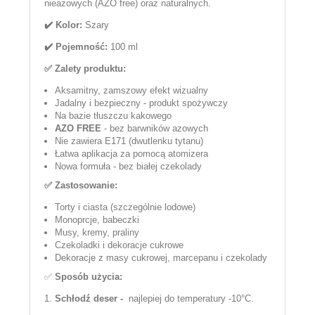
nieazowych (AZO free) oraz naturalnych.
✔️ Kolor:
Szary
✔️ Pojemność:
100 ml
✅ Zalety produktu:
Aksamitny, zamszowy efekt wizualny
Jadalny i bezpieczny - produkt spożywczy
Na bazie tłuszczu kakowego
AZO FREE
- bez barwników azowych
Nie zawiera E171 (dwutlenku tytanu)
Łatwa aplikacja za pomocą atomizera
Nowa formuła - bez białej czekolady
✅ Zastosowanie:
Torty i ciasta (szczególnie lodowe)
Monoprcje, babeczki
Musy, kremy, praliny
Czekoladki i dekoracje cukrowe
Dekoracje z masy cukrowej, marcepanu i czekolady
✅
Sposób użycia:
1.
Schłodź deser -
najlepiej do temperatury -10°C.