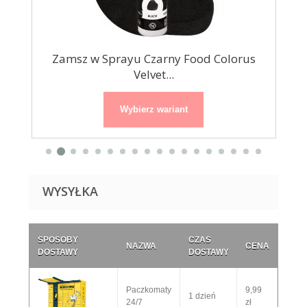
us
Zamsz w Sprayu Czarny Food Colorus
Za
Velvet...
Wybierz wariant
WYSYŁKA
SPOSOBY
CZAS
NAZWA
CENA
DOSTAWY
DOSTAWY
Paczkomaty
9,99
1 dzień
24/7
zł