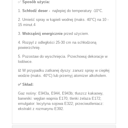
✅
Sposób użycia:
1.
Schłodź deser -
najlepiej do temperatury -10°C.
2. Umieść spray w kąpieli wodnej (maks. 40°C) na 10 -
15 minut.4
3.
Wstrząśnij energicznie
przed użyciem.
4. Rozpyl z odległości 25-30 cm na schłodzoną
powierzchnię.
5. Pozostaw do wyschnięcia. Przechowuj dekoracje w
lodówce.
☑️ W przypadku zatkanej dyszy: zanurz spray w ciepłej
wodzie (maks. 40°C) lub przemyj atomizer alkoholem.
✅ Skład:
Gaz nośny: E943a, E944, E943b; tłuszcz kakaowy,
barwniki: węglan wapnia E170, tlenki żelaza E172;
emulgator: lecytyna sojowa E322; przeciwutleniacz:
ekstrakt z rozmarynu E392.