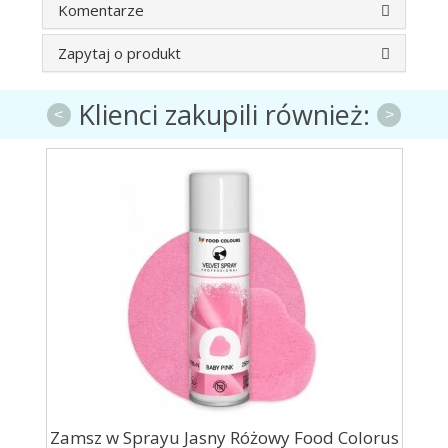
Komentarze
Zapytaj o produkt
Klienci zakupili również:
<
>
rus
Zamsz w Sprayu Jasny Różowy Food Colorus
Zam