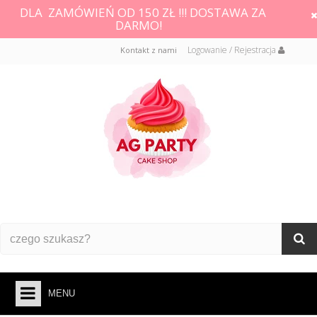
DLA ZAMÓWIEŃ OD 150 ZŁ !!! DOSTAWA ZA
DARMO!
Logowanie / Rejestracja
Kontakt z nami
MENU