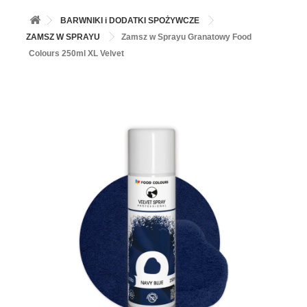
+
BALONY
BARWNIKI i DODATKI SPOŻYWCZE
+
PIECZENIE
ZAMSZ W SPRAYU
Zamsz w Sprayu Granatowy Food
Colours 250ml XL Velvet
+
BARWNIKI I DODATKI SPOŻYWCZE
+
SŁODKI STÓŁ PARTY
+
AKCESORIA IMPREZOWE
+
DEKORACJE
+
UROCZYSTOŚCI
+
PODKŁADY /PRZEKŁADKI/WSPORNIKI/BANKETÓWKI
+
KOLEKCJE
+
OKAZJE
+
BUTLA Z HELEM
ZAMSZ W SPRAYU