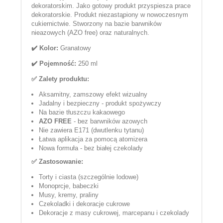
dekoratorskim. Jako gotowy produkt przyspiesza prace
dekoratorskie. Produkt niezastąpiony w nowoczesnym
cukiernictwie. Stworzony na bazie barwników
nieazowych (AZO free) oraz naturalnych.
✔️ Kolor:
Granatowy
✔️ Pojemność:
250 ml
✅ Zalety produktu:
Aksamitny, zamszowy efekt wizualny
Jadalny i bezpieczny - produkt spożywczy
Na bazie tłuszczu kakaowego
AZO FREE
- bez barwników azowych
Nie zawiera E171 (dwutlenku tytanu)
Łatwa aplikacja za pomocą atomizera
Nowa formuła - bez białej czekolady
✅ Zastosowanie:
Torty i ciasta (szczególnie lodowe)
Monoprcje, babeczki
Musy, kremy, praliny
Czekoladki i dekoracje cukrowe
Dekoracje z masy cukrowej, marcepanu i czekolady