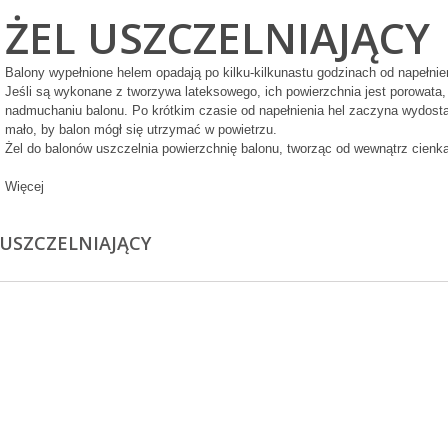
ŻEL USZCZELNIAJĄCY
Balony wypełnione helem opadają po kilku-kilkunastu godzinach od napełni
Jeśli są wykonane z tworzywa lateksowego, ich powierzchnia jest porowata,
nadmuchaniu balonu. Po krótkim czasie od napełnienia hel zaczyna wydosta
mało, by balon mógł się utrzymać w powietrzu.
Żel do balonów uszczelnia powierzchnię balonu
, tworząc od wewnątrz cienką
Więcej
 USZCZELNIAJĄCY
Kubeczki
Balony Cyfry 0-9
niebieskie w
Zielony 102cm
srebrne groszki
270ml 6szt