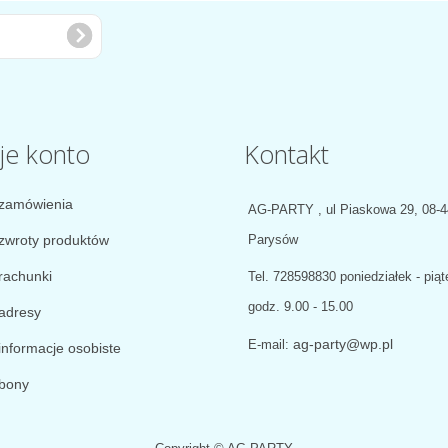
je konto
Kontakt
zamówienia
AG-PARTY , ul Piaskowa 29, 08-
zwroty produktów
Parysów
rachunki
Tel.
728598830 poniedziałek - piąt
godz. 9.00 - 15.00
adresy
ag-party@wp.pl
E-mail:
informacje osobiste
bony