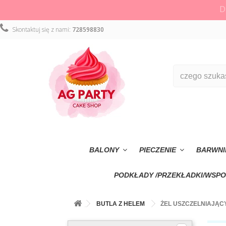
D
Skontaktuj się z nami:
728598830
BALONY
PIECZENIE
BARWNI
PODKŁADY /PRZEKŁADKI/WSPO
BUTLA Z HELEM
ŻEL USZCZELNIAJĄC