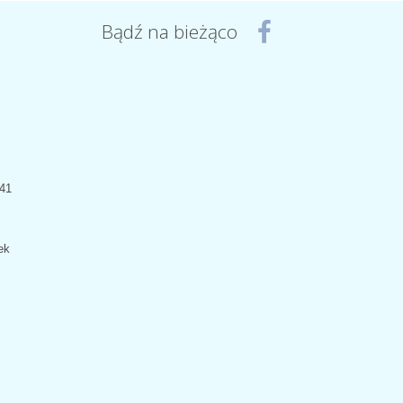
Bądź na bieżąco
441
ek