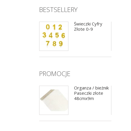
BESTSELLERY
Dwustronne
Świeczki Cyfry
kropki klejowe
Złote 0-9
100szt na rolce
PROMOCJE
Girlanda balonowa
Organza / bieżnik
czarno-złota
Paseczki złote
200cm
48cmx9m