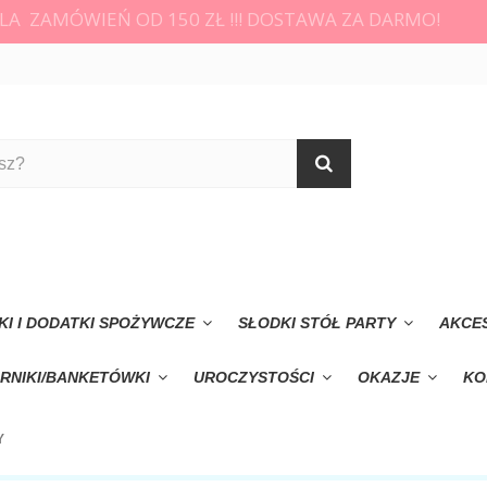
LA ZAMÓWIEŃ OD 150 ZŁ !!! DOSTAWA ZA DARMO!
KI I DODATKI SPOŻYWCZE
SŁODKI STÓŁ PARTY
AKCE
RNIKI/BANKETÓWKI
UROCZYSTOŚCI
OKAZJE
KO
Y