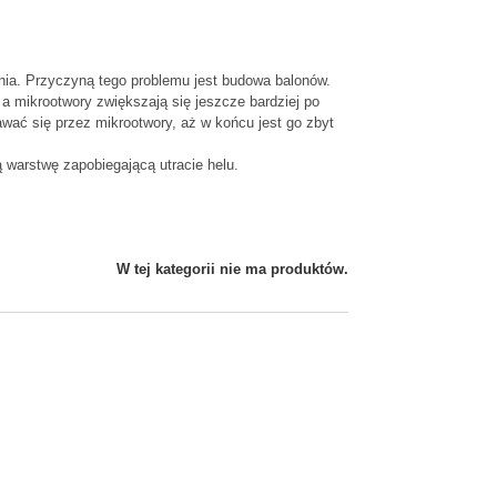
enia. Przyczyną tego problemu jest budowa balonów.
 a mikrootwory zwiększają się jeszcze bardziej po
wać się przez mikrootwory, aż w końcu jest go zbyt
 warstwę zapobiegającą utracie helu.
W tej kategorii nie ma produktów.
Girlanda flagietki
pastelowa 12 flag