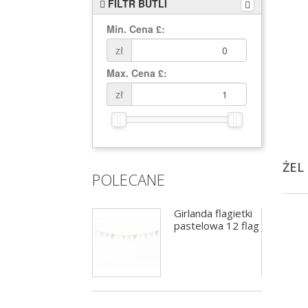
FILTR BUTLI
Min. Cena £:
zł
Max. Cena £:
zł
ŻEL
POLECANE
Balony Cyfry 0-9
Girlanda flagietki
Zielony 102cm
pastelowa 12 flag