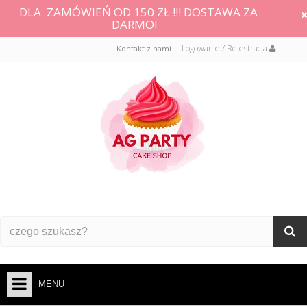
DLA ZAMÓWIEŃ OD 150 ZŁ !!! DOSTAWA ZA
DARMO!
Logowanie / Rejestracja
Kontakt z nami
MENU