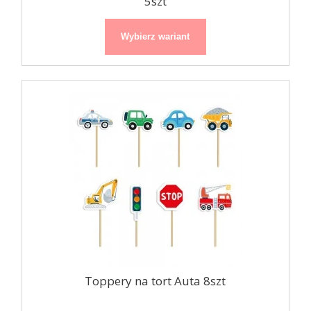
5szt
Wybierz wariant
Toppery na tort Auta 8szt