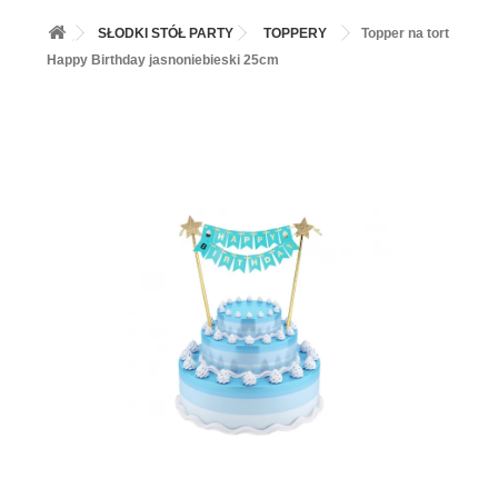
+
BALONY
SŁODKI STÓŁ PARTY
TOPPERY
Topper na tort
+
PIECZENIE
Happy Birthday jasnoniebieski 25cm
+
BARWNIKI I DODATKI SPOŻYWCZE
+
SŁODKI STÓŁ PARTY
+
AKCESORIA IMPREZOWE
+
DEKORACJE
+
UROCZYSTOŚCI
+
PODKŁADY /PRZEKŁADKI/WSPORNIKI/BANKETÓWKI
+
KOLEKCJE
+
OKAZJE
+
BUTLA Z HELEM
ZAMSZ W SPRAYU