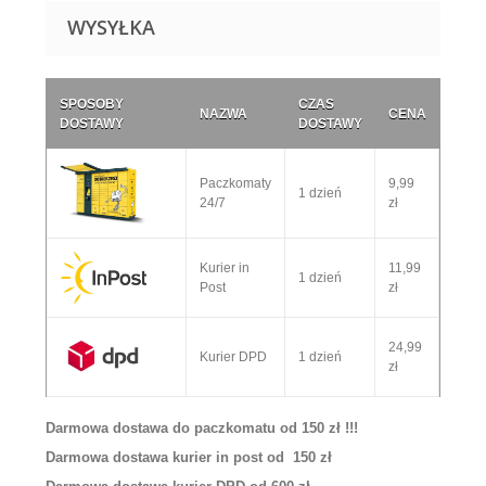
WYSYŁKA
SPOSOBY
CZAS
NAZWA
CENA
DOSTAWY
DOSTAWY
Paczkomaty
9,99
1 dzień
24/7
zł
Kurier in
11,99
1 dzień
Post
zł
24,99
Kurier DPD
1 dzień
zł
Darmowa dostawa do paczkomatu od 150 zł !!!
Darmowa dostawa kurier in post od 150 zł