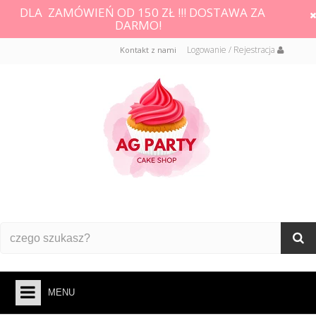
DLA ZAMÓWIEŃ OD 150 ZŁ !!! DOSTAWA ZA
DARMO!
Logowanie / Rejestracja
Kontakt z nami
MENU