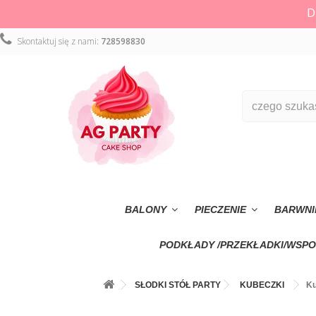
D
Skontaktuj się z nami:
728598830
BALONY
PIECZENIE
BARWNI
PODKŁADY /PRZEKŁADKI/WSPO
SŁODKI STÓŁ PARTY
KUBECZKI
Ku