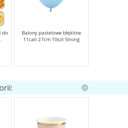
d do
Balony pastelowe błękitne
Balony Cyfry 
.
11cali 27cm 10szt Strong
10
rii:
>