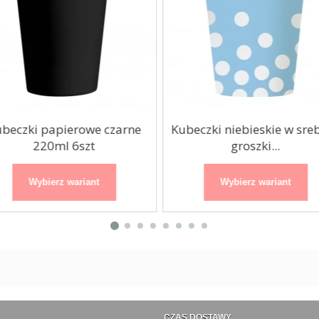
beczki papierowe czarne
Kubeczki niebieskie w sre
220ml 6szt
groszki...
Wybierz wariant
Wybierz wariant
CZAS DOSTAWY