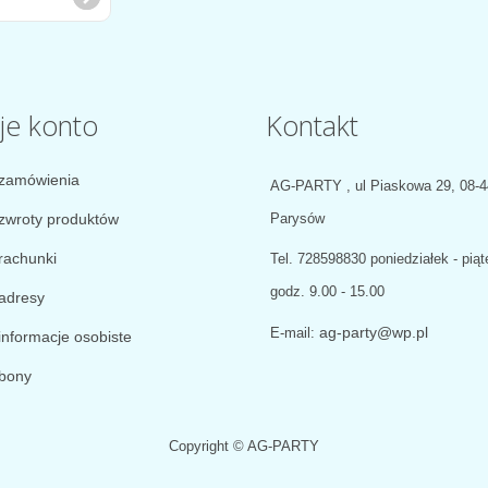
je konto
Kontakt
zamówienia
AG-PARTY , ul Piaskowa 29, 08-
zwroty produktów
Parysów
rachunki
Tel.
728598830 poniedziałek - piąt
godz. 9.00 - 15.00
adresy
ag-party@wp.pl
E-mail:
informacje osobiste
bony
Copyright © AG-PARTY