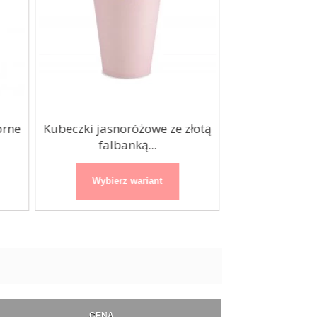
brne
Kubeczki jasnoróżowe ze złotą
Kubeczki met
falbanką...
180m
Wybierz wariant
Wybierz
CENA