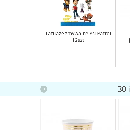
y tęczowe 1-9
Tatuaże zmywalne Psi Patrol
12szt
30 
<