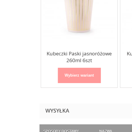
ierowe Happy
Kubeczki Paski jasnoróżowe
Ku
oodland...
260ml 6szt
 wariant
Wybierz wariant
WYSYŁKA
SPOSOBY DOSTAWY
NAZWA