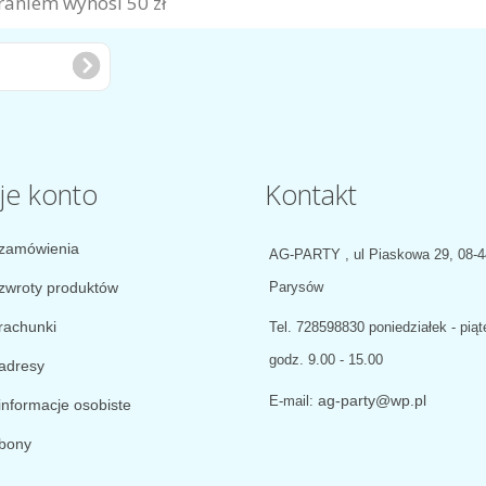
aniem wynosi 50 zł
je konto
Kontakt
zamówienia
AG-PARTY , ul Piaskowa 29, 08-
zwroty produktów
Parysów
rachunki
Tel.
728598830 poniedziałek - piąt
godz. 9.00 - 15.00
adresy
ag-party@wp.pl
E-mail:
informacje osobiste
bony