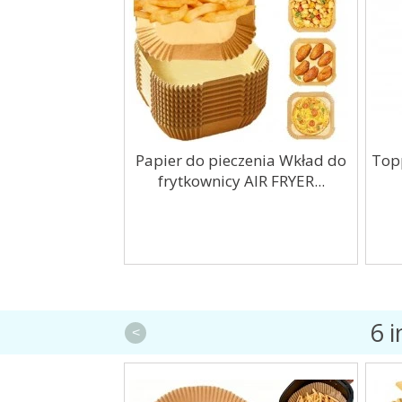
My little Pony
Papier do pieczenia Wkład do
Top
parkle 90cm
frytkownicy AIR FRYER...
6 
<