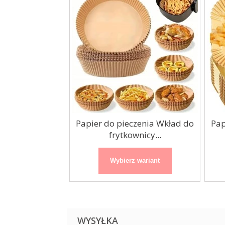
zenia Wkład do
Papier do pieczenia Wkład do
Pap
nicy...
frytkownicy...
 wariant
Wybierz wariant
WYSYŁKA