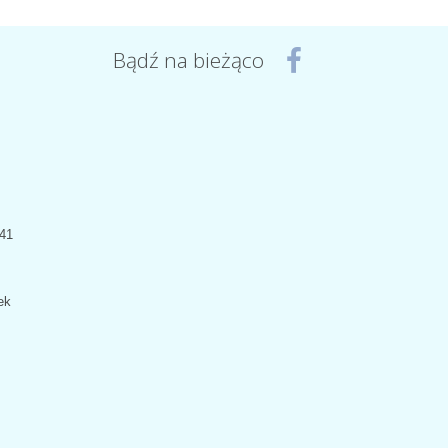
Bądź na bieżąco
441
ek