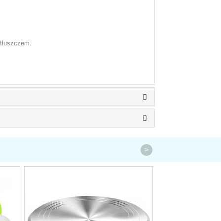
 tłuszczem.
>