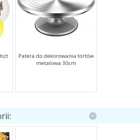
szt
Patera do dekorowania tortów
Pokrywki un
metalowa 30cm
naczyń p
siliko
ii:
>