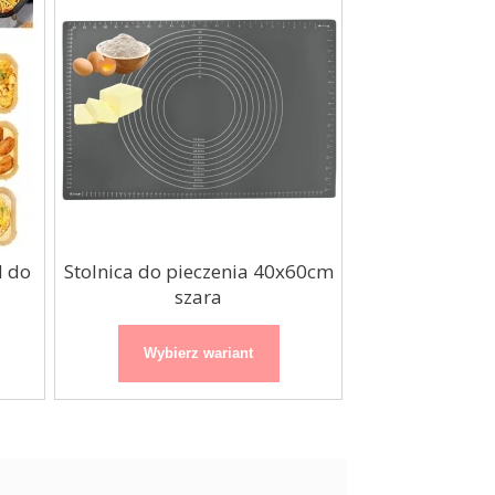
d do
Stolnica do pieczenia 40x60cm
Mata silikonow
szara
makaro
Wybierz wariant
Wybierz