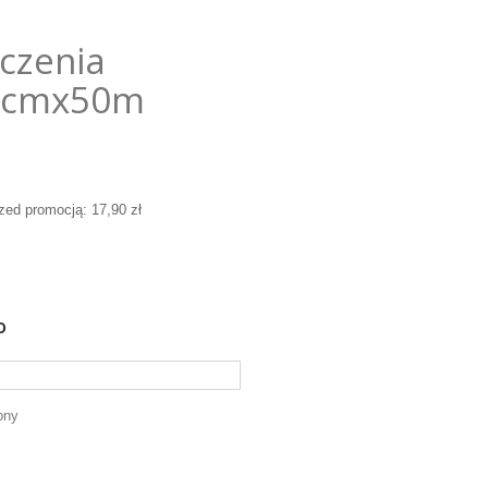
eczenia
38cmx50m
rzed promocją:
17,90 zł
o
pny