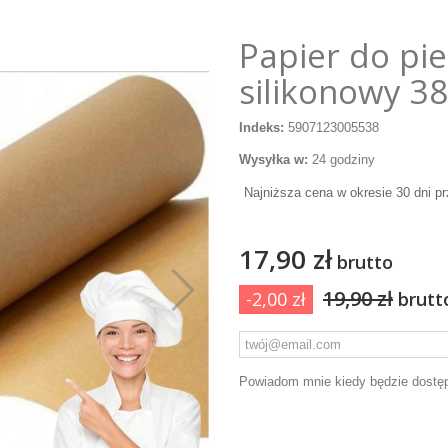
Papier do pi
silikonowy 
Indeks:
5907123005538
Wysyłka w:
24 godziny
Najniższa cena w okresie 30 dni p
17,90 zł
brutto
19,90 zł
-2,00 zł
brutt
Powiadom mnie kiedy będzie dostę