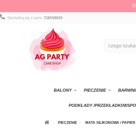
D
Skontaktuj się z nami:
728598830
BALONY
PIECZENIE
BARWNI
PODKŁADY /PRZEKŁADKI/WSPO
PIECZENIE
MATA SILIKONOWA / PAPIER