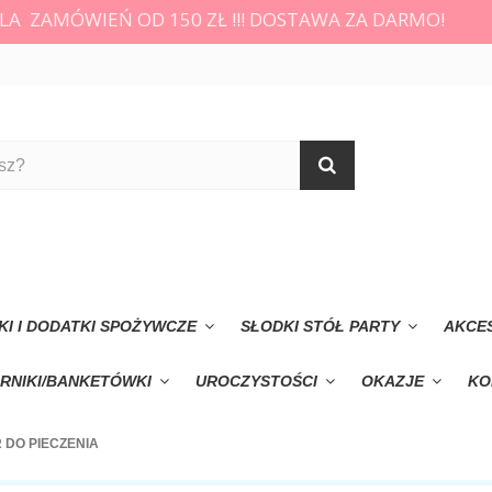
LA ZAMÓWIEŃ OD 150 ZŁ !!! DOSTAWA ZA DARMO!
KI I DODATKI SPOŻYWCZE
SŁODKI STÓŁ PARTY
AKCE
RNIKI/BANKETÓWKI
UROCZYSTOŚCI
OKAZJE
KO
R DO PIECZENIA