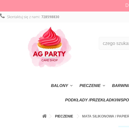
D
Skontaktuj się z nami:
728598830
BALONY
PIECZENIE
BARWNI
PODKŁADY /PRZEKŁADKI/WSPO
PIECZENIE
MATA SILIKONOWA / PAPIE