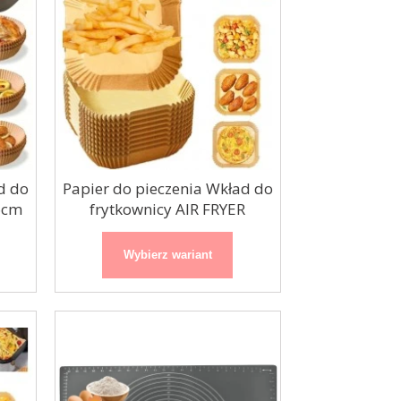
Organza / bieżnik
Paseczki złote
48cmx9m
d do
Papier do pieczenia Wkład do
6cm
frytkownicy AIR FRYER
16x20cm
Wybierz wariant