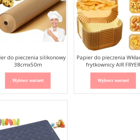
er do pieczenia silikonowy
Papier do pieczenia Wkła
38cmx50m
frytkownicy AIR FRYE
20x23cm
Wybierz wariant
Wybierz wariant