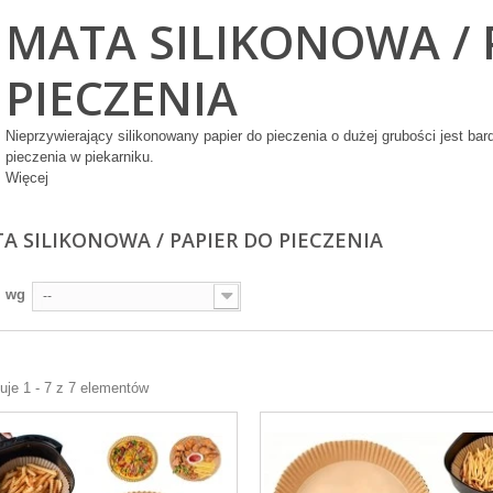
MATA SILIKONOWA / 
PIECZENIA
Kubeczki
niebieskie w
srebrne groszki
Nieprzywierający silikonowany papier do pieczenia o dużej grubości
jest bar
270ml 6szt
pieczenia w piekarniku.
Więcej
A SILIKONOWA / PAPIER DO PIECZENIA
j wg
--
Dwustronne
kropki klejowe
100szt na rolce
je 1 - 7 z 7 elementów