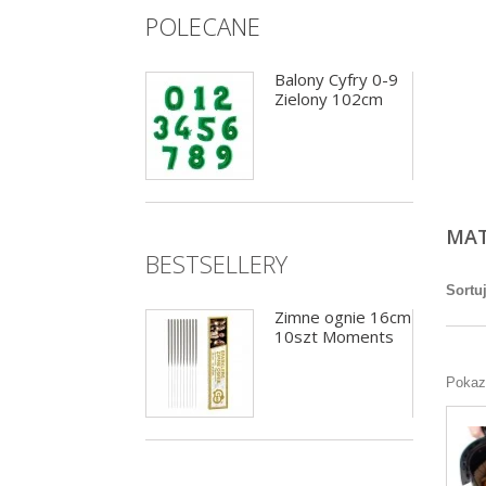
POLECANE
Girlanda flagietki
Balony Cyfry 0-9
pastelowa 12 flag
Zielony 102cm
MAT
BESTSELLERY
Sortu
Balony Cyfry 0-9
Zimne ognie 16cm
Niebieskie 102cm
10szt Moments
Pokazu