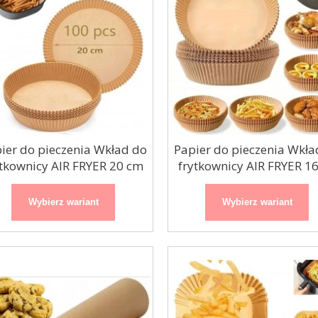
Organza / bieżnik
Girlanda balonowa
Srebrny nadruk
czarno-złota
biała 48cmx9m
200cm
ier do pieczenia Wkład do
Papier do pieczenia Wkła
ytkownicy AIR FRYER 20 cm
frytkownicy AIR FRYER 1
100szt
Wybierz wariant
Wybierz wariant