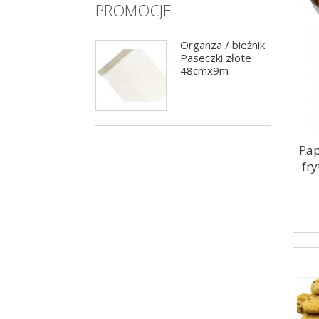
PROMOCJE
Girlanda balonowa
Organza / bieżnik
czarno-złota
Paseczki złote
200cm
48cmx9m
Pap
fr